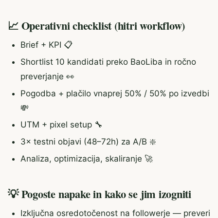
📈 Operativni checklist (hitri workflow)
Brief + KPI 📋
Shortlist 10 kandidati preko BaoLiba in ročno
preverjanje 👀
Pogodba + plačilo vnaprej 50% / 50% po izvedbi
💸
UTM + pixel setup 🔧
3× testni objavi (48–72h) za A/B ❇️
Analiza, optimizacija, skaliranje 🚀
💡 Pogoste napake in kako se jim izogniti
Izključna osredotočenost na followerje — preveri