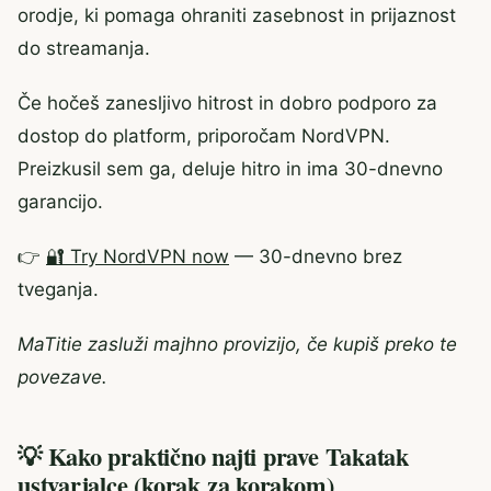
orodje, ki pomaga ohraniti zasebnost in prijaznost
do streamanja.
Če hočeš zanesljivo hitrost in dobro podporo za
dostop do platform, priporočam NordVPN.
Preizkusil sem ga, deluje hitro in ima 30-dnevno
garancijo.
👉
🔐 Try NordVPN now
— 30-dnevno brez
tveganja.
MaTitie zasluži majhno provizijo, če kupiš preko te
povezave.
💡 Kako praktično najti prave Takatak
ustvarjalce (korak za korakom)