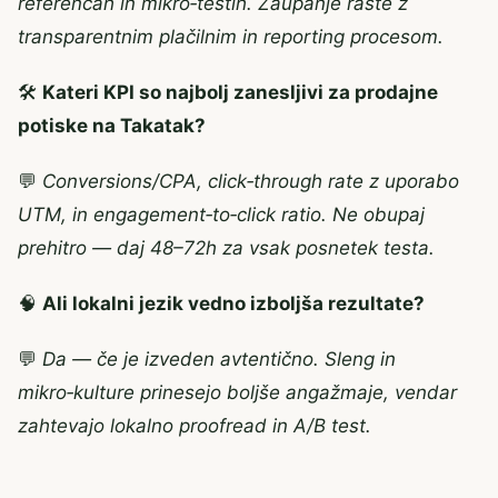
referencah in mikro‑testih. Zaupanje raste z
transparentnim plačilnim in reporting procesom.
🛠️
Kateri KPI so najbolj zanesljivi za prodajne
potiske na Takatak?
💬
Conversions/CPA, click‑through rate z uporabo
UTM, in engagement‑to‑click ratio. Ne obupaj
prehitro — daj 48–72h za vsak posnetek testa.
🧠
Ali lokalni jezik vedno izboljša rezultate?
💬
Da — če je izveden avtentično. Sleng in
mikro‑kulture prinesejo boljše angažmaje, vendar
zahtevajo lokalno proofread in A/B test.