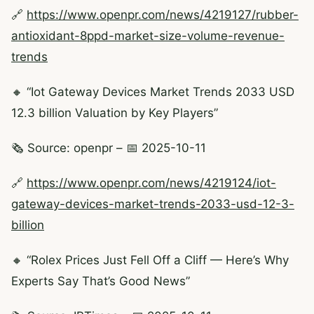
🔗
https://www.openpr.com/news/4219127/rubber-
antioxidant-8ppd-market-size-volume-revenue-
trends
🔸 “Iot Gateway Devices Market Trends 2033 USD
12.3 billion Valuation by Key Players”
🗞️ Source: openpr – 📅 2025-10-11
🔗
https://www.openpr.com/news/4219124/iot-
gateway-devices-market-trends-2033-usd-12-3-
billion
🔸 “Rolex Prices Just Fell Off a Cliff — Here’s Why
Experts Say That’s Good News”