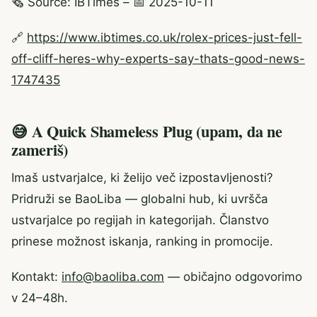
🗞️ Source: IBTimes – 📅 2025-10-11
🔗
https://www.ibtimes.co.uk/rolex-prices-just-fell-
off-cliff-heres-why-experts-say-thats-good-news-
1747435
😅 A Quick Shameless Plug (upam, da ne
zameriš)
Imaš ustvarjalce, ki želijo več izpostavljenosti?
Pridruži se BaoLiba — globalni hub, ki uvršča
ustvarjalce po regijah in kategorijah. Članstvo
prinese možnost iskanja, ranking in promocije.
Kontakt:
info@baoliba.com
— običajno odgovorimo
v 24–48h.