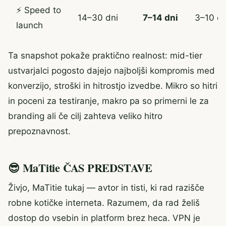
⚡ Speed to
14–30 dni
7–14 dni
3–10 dn
launch
Ta snapshot pokaže praktično realnost: mid-tier
ustvarjalci pogosto dajejo najboljši kompromis med
konverzijo, stroški in hitrostjo izvedbe. Mikro so hitri
in poceni za testiranje, makro pa so primerni le za
branding ali če cilj zahteva veliko hitro
prepoznavnost.
😎 MaTitie ČAS PREDSTAVE
Živjo, MaTitie tukaj — avtor in tisti, ki rad razišče
robne kotičke interneta. Razumem, da rad želiš
dostop do vsebin in platform brez heca. VPN je