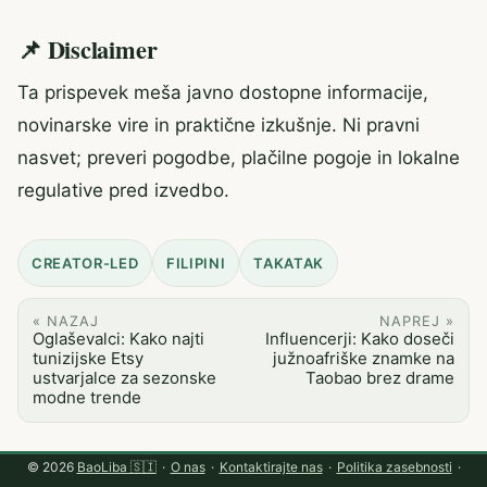
📌 Disclaimer
Ta prispevek meša javno dostopne informacije,
novinarske vire in praktične izkušnje. Ni pravni
nasvet; preveri pogodbe, plačilne pogoje in lokalne
regulative pred izvedbo.
CREATOR-LED
FILIPINI
TAKATAK
« NAZAJ
NAPREJ »
Oglaševalci: Kako najti
Influencerji: Kako doseči
tunizijske Etsy
južnoafriške znamke na
ustvarjalce za sezonske
Taobao brez drame
modne trende
© 2026
BaoLiba 🇸🇮
·
O nas
·
Kontaktirajte nas
·
Politika zasebnosti
·