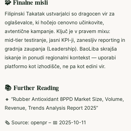
🧩 Finalne misli
Filipinski Takatak ustvarjalci so dragocen vir za
oglaševalce, ki hočejo cenovno učinkovite,
avtentične kampanje. Ključ je v pravem mixu:
mid‑tier testiranje, jasni KPI-ji, zanesljiv reporting in
gradnja zaupanja (Leadership). BaoLiba skrajša
iskanje in ponudi regionalni kontekst — uporabi
platformo kot izhodišče, ne pa kot edini vir.
📚 Further Reading
🔸 “Rubber Antioxidant 8PPD Market Size, Volume,
Revenue, Trends Analysis Report 2025”
🗞️ Source: openpr – 📅 2025-10-11