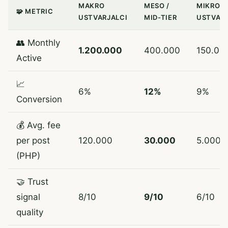
MAKRO
MESO /
MIKRO
🧩 METRIC
USTVARJALCI
MID-TIER
USTVARJ
👥 Monthly
1.200.000
400.000
150.00
Active
📈
6%
12%
9%
Conversion
💰 Avg. fee
per post
120.000
30.000
5.000
(PHP)
🤝 Trust
signal
8/10
9/10
6/10
quality