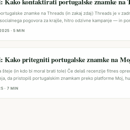
i: Kako kontaktirati portugalske znamke na
i portugalske znamke na Threads (in zakaj zdaj) Threads je v zad
socialnega pogovora za krajše, hitro odzivne kampanje — in por
roti lokalnim micro‑influencerjem, ki testirajo in “zaganjajo” tre
2025
·
5 MIN
b, ki vpliva na outreach strategije, je test filtra “Recent” in g
ferenca: Reference Content provided). Ta sprememba pomeni, d
ri odgovori znova bolj pregledni — idealno za hitre pitch-e in liv
i: Kako pritegniti portugalske znamke na Mo
 šteje (in kdo bi moral brati tole) Če delaš recenzije fitnes opre
ideja, da pristopiš portugalskim znamkam preko platforme Moj, 
tos močno v ospredju fitnes športa (spomni se Olympia Amateur
25
·
7 MIN
dki in lokalni tekmovalci povečujejo povpraševanje po opremi in 
kmovanju Olympia Amateur Portugal 2025 je bila vidna koncentra
n promocijskih priložnosti, o čemer poročajo objave in družbena
proimageteam) — to pomeni, da portugalske znamke aktivno išč
in izpletejo engagement. ...