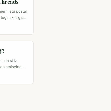
 Threads
njem letu postal
tugalski trg se
nde v EU. Ena
umb za osvežitev
a so real‑time
e unboxinge. ...
j?
me in si iz
hudo smiselna —
 Portugal 2025 v
testih v realnih
cija
 omrežja (npr.
ejo vsebine, ki