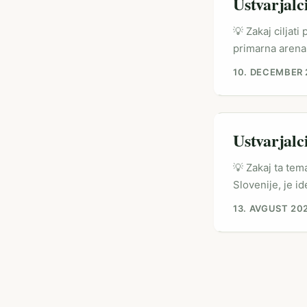
Ustvarjalc
💡 Zakaj ciljat
primarna arena
hitro premika p
10. DECEMBER 
zadnjih spremem
v Threadsu (re
pogovori in hit
Ustvarjalc
💡 Zakaj ta tema
Slovenije, je 
Portugal je le
13. AVGUST 20
Estorilu), dogo
pogojih. Na te
proizvajalcev i
Instagram.com/
prodajo opremo 