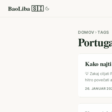
BaoLiba 🇸🇮
DOMOV
TAGS
Portuga
Kako najti
💡 Zakaj ciljat
hitro povečati
ponuja nekaj z
26. JANUAR 20
uporabnikov na 
pogovor. Thread
viralne teme (p
Threads pri mlad