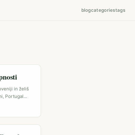
blog
categories
tags
pnosti
eniji in želiš
i, Portugal
st mladih
ko prebijejo v
itre objave in
zširjenosti