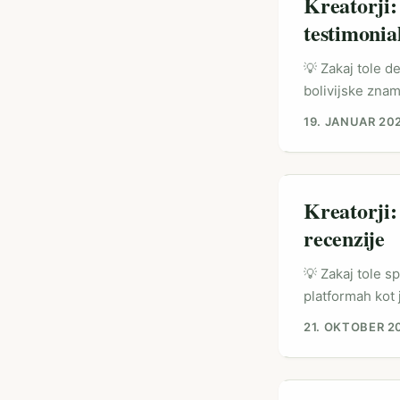
Kreatorji:
razume Disney t
testimonia
💡 Zakaj tole de
bolivijske znam
— zlasti ker st
19. JANUAR 20
in (v nekaterih
kaže, da so nov
merljiv ROAS za
Kreatorji:
recenzije
💡 Zakaj tole s
platformah kot 
influencerje z m
21. OKTOBER 2
prihodnje ustva
konvertirajo in
iščeš kanadske 