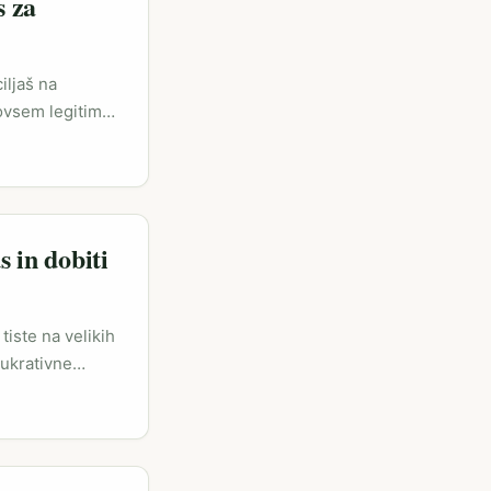
s za
..
iljaš na
povsem legitimno
ontekst, medij
ina z Verofaxom
ti vrednost in
 in dobiti
tiste na velikih
lukrativne
ovnjaki, ki učijo
ogosto bolje
 izdelkov in