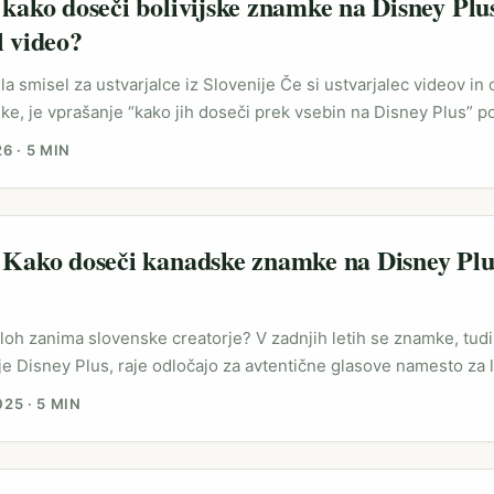
 kako doseči bolivijske znamke na Disney Plu
on, in mu dati svobodo, da vsebino prevede v lokalno naracijo. .
l video?
la smisel za ustvarjalce iz Slovenije Če si ustvarjalec videov in c
ke, je vprašanje “kako jih doseči prek vsebin na Disney Plus” 
reaming platforme zdaj delajo več kot le predvajajo: služijo kot k
26
·
5 MIN
 primerih) kanal za partnerstva. Primer iniciative Vamos Argent
e generativne AI izkušnje in navijaški angažma sposobni ustvari
 sponzorje (vir: Vamos Argentina / Verofax). ...
 Kako doseči kanadske znamke na Disney Plus
ploh zanimа slovenske creatorje? V zadnjih letih se znamke, tudi 
je Disney Plus, raje odločajo za avtentične glasove namesto za 
ilijoni sledilcev. To ni samo teorija — v referenčni vsebini strok
025
·
5 MIN
rjalce, poudarjajo, da micro‑influencerji (4–5 tisoč sledilcev) p
 so cenejši za znamke. Če ustvarjaš resne recenzije trendovskih
partnerje, rabiš strategijo, ne masovni doseg. ...