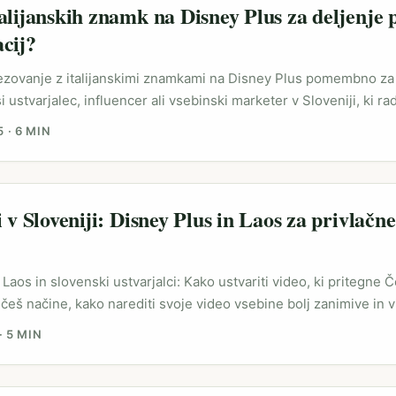
alijanskih znamk na Disney Plus za deljenje 
cij?
vezovanje z italijanskimi znamkami na Disney Plus pomembno za 
 ustvarjalec, influencer ali vsebinski marketer v Sloveniji, ki ra
 trendi in želi razširiti svoj doseg, si verjetno že slišal za fen
5
·
6 MIN
rga na platformah, kot je Disney Plus. Italijanske znamke in vseb
 tam nekje med tradicionalnim “Dolce Vita” vzdušjem in mode
e neizogibno navdih za kreativce. ...
 v Sloveniji: Disney Plus in Laos za privlačn
Laos in slovenski ustvarjalci: Kako ustvariti video, ki pritegne Č
 iščeš načine, kako narediti svoje video vsebine bolj zanimive in v
. Disney Plus je ena izmed največjih platform, ki ponuja tone 
·
5 MIN
i franšizami, kot so Marvelovi junaki ali serije, ki prihajajo kma
e Fantastic Four: First Steps’ – vir tomsguide). Po drugi strani 
otično in vizualno bogato okolje, ki ga redko kdo uporabi, kar u