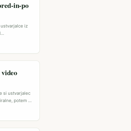
pred-in-po
ustvarjalce iz
d
omen
ine imajo svojo
rnim estetskim
e video
e si ustvarjalec
iralne, potem si
navdiha, še
lu na platformo
pa Laos kot tema
stvarjalcem