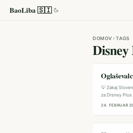
BaoLiba 🇸🇮
DOMOV
TAGS
Disney 
Oglaševalc
💡 Zakaj Sloven
za Disney Plus 
strmoglavljajo,
24. FEBRUAR 2
dinamika in min
s Paragvajem) 
Challenge (poro
čustva in ident