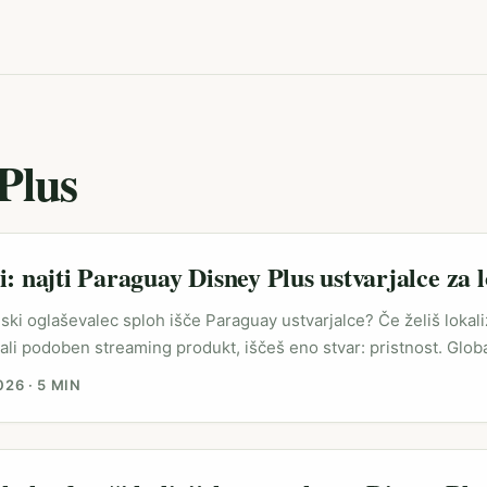
Plus
i: najti Paraguay Disney Plus ustvarjalce za l
ski oglaševalec sploh išče Paraguay ustvarjalce? Če želiš lokaliz
ali podoben streaming produkt, iščeš eno stvar: pristnost. Glo
 ko govorijo “vsem”, lokalne pa zmagujejo z detajli — jezik, sme
026
·
5 MIN
i-kulture v nogometnem klubu ali šolski skupnosti. V Latinski A
ustvarjalci niso samo vodiči po parku — kot kaže WDW Hispanic
čila EFE) gre za interpretacijo izkušnje skozi kulturne filterje: 
iteta. Za slovenske oglaševalce to pomeni dva koraka: najti ustvar