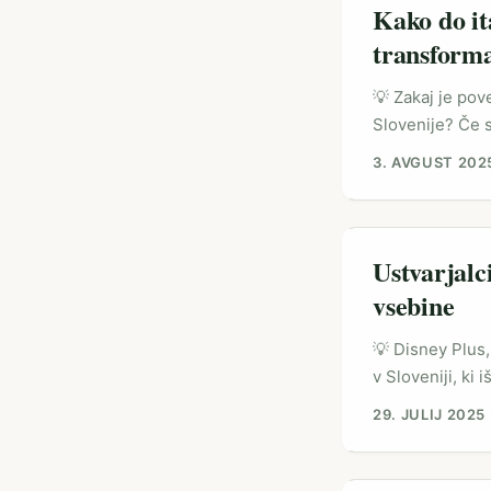
Kako do it
transforma
💡 Zakaj je po
Slovenije? Če si
eksperimentira s
3. AVGUST 202
italijanskega t
posebno noto —
pristopom, ki j
Ustvarjalci
vsebine
💡 Disney Plus, 
v Sloveniji, ki
na pravem mestu
29. JULIJ 2025
posebej z novim
(kot denimo ‘Th
predstavlja eks