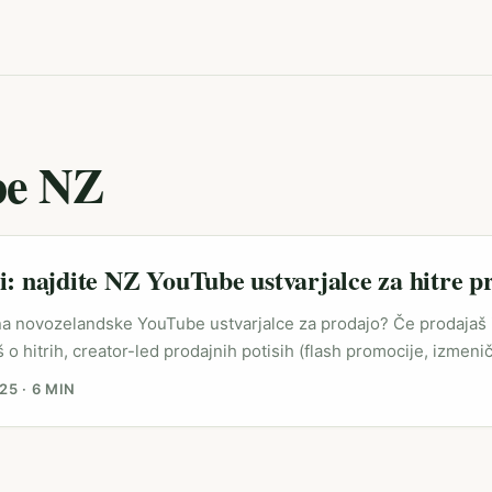
be NZ
i: najdite NZ YouTube ustvarjalce za hitre p
i na novozelandske YouTube ustvarjalce za prodajo? Če prodajaš i
š o hitrih, creator-led prodajnih potisih (flash promocije, izmeni
ches), New Zealand (NZ) ponuja podcenjeno kombinacijo — visoka
025
·
6 MIN
neta, močna kultura video potrošnje in kreativna scena, ki hit
, live shopping, sponsorship integrations). Platforme so v zadnji
r Program in Meta orodja) nadgradile monetizacijo, kar pomeni
j odprti za performance‑oriented pristope in revenue-share model