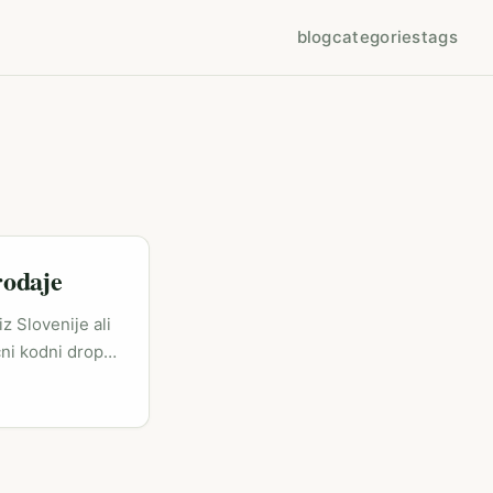
blog
categories
tags
rodaje
z Slovenije ali
čni kodni drops,
 penetracija
ro sprejema nove
h letih (npr.
, da so
e. ...