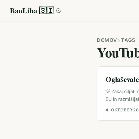
BaoLiba 🇸🇮
DOMOV
TAGS
YouTu
Oglaševalc
💡 Zakaj ciljat
EU in razmišlja
affiliate laun
4. OKTOBER 2
mobilnega inter
formatе (Shorts
YouTube Partne
ustvarjalci bol