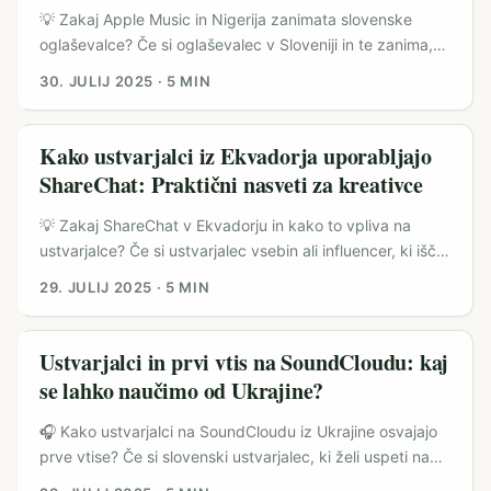
iskati ustvarjalce ravno tam? Ker se globalni streaming
💡 Zakaj Apple Music in Nigerija zanimata slovenske
premika proti lokalnim ambasadorjem vsebin: platforme
oglaševalce? Če si oglaševalec v Sloveniji in te zanima,
producirajo več kakovostnih izvirnikov (spomnimo se,
kako zgraditi ali razširiti svojo znamko v digitalni sferi, je
30. JULIJ 2025
·
5 MIN
kako Netflixove tuje serije pobirajo nagrade — to krepi
smiselno pogledati, kaj se dogaja na hitro rastočih trgih,
povpraševanje po lokalnih mnenjih in analizah). Hkrati
kot je Nigerija. Apple Music tam ni le platforma za
digitalni trg Luksemburga ni množičen, zato so angažmaji
poslušanje glasbe, ampak tudi orodje, ki ustvarjalcem
Kako ustvarjalci iz Ekvadorja uporabljajo
pogosto višji in bolj iskreni — zaradi manjših skupnosti so
omogoča, da zgradijo svojo osebno znamko in razumejo
ShareChat: Praktični nasveti za kreativce
komentarji in delitve bolj opazni. ...
svojo publiko. ...
💡 Zakaj ShareChat v Ekvadorju in kako to vpliva na
ustvarjalce? Če si ustvarjalec vsebin ali influencer, ki išče
nove platforme za rast, si verjetno že slišal za ShareChat.
29. JULIJ 2025
·
5 MIN
Ta družbeno omrežje, ki je v zadnjih letih pridobilo
ogromno priljubljenost v Indiji, se postopoma širi tudi v
države Latinske Amerike, med njimi Ekvador. Zakaj? Ker
Ustvarjalci in prvi vtis na SoundCloudu: kaj
ShareChat omogoča ustvarjalcem, da se povežejo z
se lahko naučimo od Ukrajine?
lokalnim občinstvom na način, ki je bolj pristno in
relevantno kot na globalnih platformah. ...
🎧 Kako ustvarjalci na SoundCloudu iz Ukrajine osvajajo
prve vtise? Če si slovenski ustvarjalec, ki želi uspeti na
platformi, kot je SoundCloud, potem veš, da ni dovolj