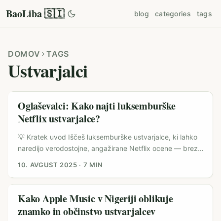
BaoLiba 🇸🇮
blog
categories
tags
DOMOV
TAGS
Ustvarjalci
Oglaševalci: Kako najti luksemburške
Netflix ustvarjalce?
💡 Kratek uvod Iščeš luksemburške ustvarjalce, ki lahko
naredijo verodostojne, angažirane Netflix ocene — brez
da izgubiš čas na generičnih seznamih? Super, si na
10. AVGUST 2025
·
7 MIN
pravem mestu. Slovenija pogosto cilja širše regije, a
Luksemburg ima svojo mikro-nicho in publiko, ki je lahko
zelo dragocena za kampanje, posebej če želite doseči
Kako Apple Music v Nigeriji oblikuje
francosko‑in‑nemško govoreče gledalce, izobraženo
znamko in občinstvo ustvarjalcev
urbano publiko in expat skupnosti. Zakaj se danes splača