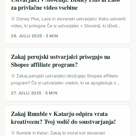
na vprašanja fanov nekaj, kar ne gre jemati zlahka – gre
za privlačne video vsebine
za priložnost, da zgradiš zvesto skupnost in izboljšaš
svojo prodajo. ...
💡 Disney Plus, Laos in slovenski ustvarjalci: Kako ustvariti
video, ki pritegne Če si ustvarjalec v Sloveniji, ki iščeš
načine, kako narediti svoje video vsebine bolj zanimive in
29. JULIJ 2025
·
5 MIN
viralne, potem si na pravem mestu. Disney Plus je ena
izmed največjih platform, ki ponuja tone navdiha, še
posebej z novimi franšizami, kot so Marvelovi junaki ali
Zakaj perujski ustvarjalci prisegajo na
serije, ki prihajajo kmalu na platformo (kot denimo ‘The
Shopee affiliate program?
Fantastic Four: First Steps’ – vir tomsguide). Po drugi
strani pa Laos kot tema predstavlja eksotično in vizualno
💡 Zakaj perujski ustvarjalci obožujejo Shopee affiliate
bogato okolje, ki ga redko kdo uporabi, kar ustvarjalcem
program? Če si ustvarjalec vsebin, ki se spogleduje z
odpira vrata za unikatne zgodbe. ...
možnostjo dodatnega zaslužka, si verjetno že slišal za
27. JULIJ 2025
·
5 MIN
affiliate programe. Medtem ko slovenski trg šele počasi
odkriva potencial te oblike zaslužka, imajo Peru in širša
Latinska Amerika že kar lepo razvite affiliate platforme,
Zakaj Rumble v Katarju odpira vrata
kot je Shopee. Zakaj? Ker je Shopee tam postal eden od
kreativcem? Tvoj vodič do soustvarjanja!
top e-trgovcev, ki aktivno spodbuja ustvarjalce, da
sodelujejo, promovirajo izdelke in s tem služijo resne
💡 Rumble in Katar: Zakaj bi moral kot slovenski