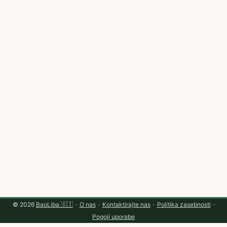
iskanju blagovnih znamk, razumevanju lokalnega
konteksta in pripravi pitcha, ki deluje. ...
© 2026
BaoLiba 🇸🇮
·
O nas
·
Kontaktirajte nas
·
Politika zasebnosti
·
Pogoji uporabe