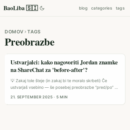
BaoLiba 🇸🇮
blog
categories
tags
DOMOV
TAGS
Preobrazbe
Ustvarjalci: kako nagovoriti Jordan znamke
na ShareChat za 'before‑after'?
💡 Zakaj tole šteje (in zakaj bi te moralo skrbeti) Če
ustvarjaš vsebino — še posebej preobrazbe “pred/po” —
veš, da vizualni učinek prodaja. Ampak kako do podjetij
21. SEPTEMBER 2025
·
5 MIN
iz Jordanije, če si v Sloveniji in nimaš lokalnih kontaktov?
Globalne platforme so polne leadov, a vsaka regija ima
svoje kanale, pristop in poslovno kulturo. ShareChat ni
tipičen zahodni kanal: igra močno v azijskih skupnostih in
ima svoje metode dosega, zato moramo biti spretni pri