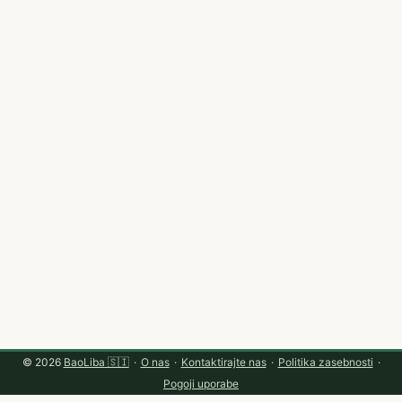
nabor vsebin, ki so skrbno prilagojene za specifičen trg.
...
© 2026
BaoLiba 🇸🇮
·
O nas
·
Kontaktirajte nas
·
Politika zasebnosti
·
Pogoji uporabe