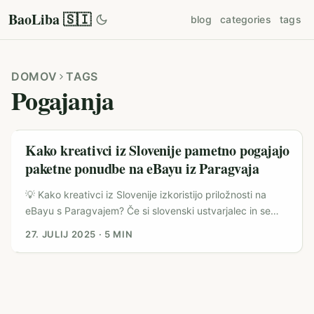
BaoLiba 🇸🇮
blog
categories
tags
DOMOV
TAGS
Pogajanja
Kako kreativci iz Slovenije pametno pogajajo
paketne ponudbe na eBayu iz Paragvaja
💡 Kako kreativci iz Slovenije izkoristijo priložnosti na
eBayu s Paragvajem? Če si slovenski ustvarjalec in se
sprašuješ, kako bi lahko sodeloval z eBayem ter obenem
27. JULIJ 2025
·
5 MIN
izkoristil trg, kot je Paragvaj, si na pravem mestu. V
zadnjem času se namreč vse bolj širi trend, da kreativci
ne prodajajo le posameznih vsebin ali izdelkov, ampak se
pogajajo za paketne ponudbe. To pomeni, da namesto
ene same zgodbe, videa ali objave ponudijo celoten