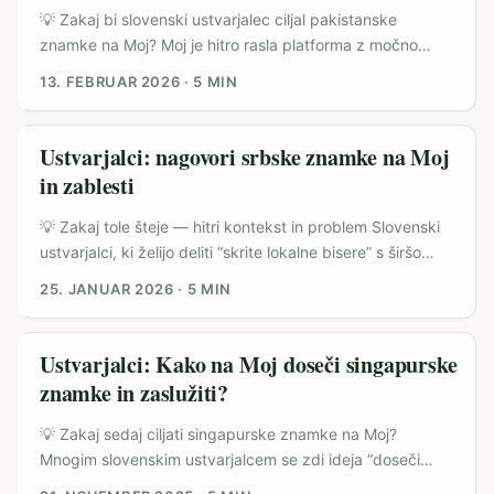
so točke, kjer znamke iščejo avtentičnost in lokalne
💡 Zakaj bi slovenski ustvarjalec ciljal pakistanske
glasove. ...
znamke na Moj? Moj je hitro rasla platforma z močno
lokalno uporabo v Pakistanu — tamkajšnje znamke iščejo
13. FEBRUAR 2026
·
5 MIN
nove vsebinske partnerje, še posebej za daljše,
poglobljene ocene izdelkov. Kot ustvarjalec iz Slovenije
imaš prednost: drugačen perspektiven glas, kredibilnost
Ustvarjalci: nagovori srbske znamke na Moj
na tujem trgu in možnost, da svojo vsebino monetiziraš
in zablesti
prek honorarjev, affiliate dealov ali distribucije. ...
💡 Zakaj tole šteje — hitri kontekst in problem Slovenski
ustvarjalci, ki želijo deliti “skrite lokalne bisere” s širšo
regijo, pogosto spregledajo eno hitro rastočo priložnost:
25. JANUAR 2026
·
5 MIN
srbske znamke, aktivne na platformi Moj. Moj (lokalni
video/short-form hub) je v regiji priljubljena zato, ker
združuje domačo publiko z močno angažiranostjo — in
Ustvarjalci: Kako na Moj doseči singapurske
znamke tam iščejo avtentičnost, ne samo reach. Hkrati se
znamke in zaslužiti?
industrija spreminja: poročila (npr. webpronews)
napovedujejo, da bo del influencer marketinga močno
💡 Zakaj sedaj ciljati singapurske znamke na Moj?
rastoč z AI in mikro-creatorji (več o tem v nadaljevanju).
Mnogim slovenskim ustvarjalcem se zdi ideja “doseči
To pomeni, da majhni, lokalno relevantni ustvarjalci iz
znamko v Singapurju preko Moj” preveč ambiciozna —