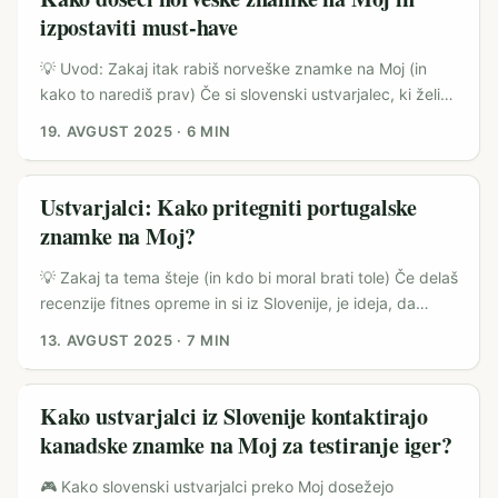
nas poznamo manj (npr. Moj), lahko izhod v nov trg, če jih
izpostaviti must-have
znamke in agencije vidijo kot priložnost. ...
💡 Uvod: Zakaj itak rabiš norveške znamke na Moj (in
kako to narediš prav) Če si slovenski ustvarjalec, ki želi
izstopati z drugačnimi produkti — nordijska estetika,
19. AVGUST 2025
·
6 MIN
tehnična kvaliteta, trajnostne outdoor znamke — potem
cilj “pristati pri norveških znamkah” ni samo lep PR move.
Gre za realno priložnost: norveške znamke pogosto iščejo
Ustvarjalci: Kako pritegniti portugalske
nove trge, ekipe z dobrimi vsebinami pa jim pomagajo, da
znamke na Moj?
njihove must-have izdelke predstavijo v drugačni luči. ...
💡 Zakaj ta tema šteje (in kdo bi moral brati tole) Če delaš
recenzije fitnes opreme in si iz Slovenije, je ideja, da
pristopiš portugalskim znamkam preko platforme Moj,
13. AVGUST 2025
·
7 MIN
hudo smiselna — Portugal je letos močno v ospredju
fitnes športa (spomni se Olympia Amateur Portugal 2025
v Estorilu), dogodki in lokalni tekmovalci povečujejo
Kako ustvarjalci iz Slovenije kontaktirajo
povpraševanje po opremi in testih v realnih pogojih. Na
kanadske znamke na Moj za testiranje iger?
tekmovanju Olympia Amateur Portugal 2025 je bila vidna
koncentracija proizvajalcev in promocijskih priložnosti, o
🎮 Kako slovenski ustvarjalci preko Moj dosežejo