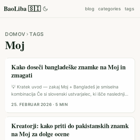
BaoLiba 🇸🇮
blog
categories
tags
DOMOV
TAGS
Moj
Kako doseči bangladeške znamke na Moj in
zmagati
💡 Kratek uvod — zakaj Moj + Bangladeš je smiselna
kombinacija Če si slovenski ustvarjalec, ki išče naslednji
trg za širitve ali specifične sodelovanja — Bangladeš na
25. FEBRUAR 2026
·
5 MIN
platformi Moj ima smisel. Moj je v Indiji dokazal, da lokalno
ciljanje, jezikovne variacije in kulturne reference lahko
premaknejo metrične kazalnike (vir: SocialSamosa).
Kreatorji: kako priti do pakistanskih znamk
Bangladeš ima hitro rastočo mobilno populacijo, močno
na Moj za dolge ocene
potrošniško kulturo hrane, festivale in FMCG navade — to