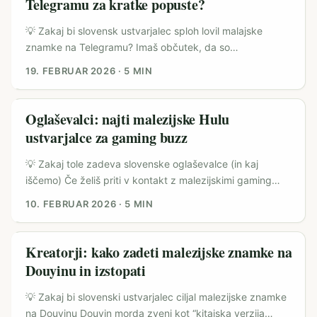
Telegramu za kratke popuste?
integracija Shopee z Meta affiliate orodji) in kreativne
kampanje brandov kot Tiger Beer, ki uporabljajo
💡 Zakaj bi slovensk ustvarjalec sploh lovil malajske
Facebook/WhatsApp za nagradne igre in angažma. ...
znamke na Telegramu? Imaš občutek, da so
„mednarodne“ kampanje rezervirane za velike agencije?
19. FEBRUAR 2026
·
5 MIN
Ni res. Malezija je v zadnjih letih zrasla kot zelo angažiran
trg za FMCG, horeca in lifestyle znamke — in marsikatera
uporablja Telegram kot bolj neposreden, hiter kanal za
Oglaševalci: najti malezijske Hulu
ekskluzivne promo kode in kvize (primer: kampanja Tiger
ustvarjalce za gaming buzz
Beer, ki je do 28. februarja uporabljala
WhatsApp/Telegram-style kvize za delitev nagradnih kod
💡 Zakaj tole zadeva slovenske oglaševalce (in kaj
in ekskluzivnih sodelovanj). ...
iščemo) Če želiš priti v kontakt z malezijskimi gaming
skupnostmi preko Hulu ustvarjalcev, moraš razumeti dva
10. FEBRUAR 2026
·
5 MIN
osnovna fakta: 1) “Hulu ustvarjalci” v Maleziji pogosto
delujejo hibridno — streami, kratke reakcije in lokalne
kulturne vsebine — in 2) gaming awareness ni enako kot
Kreatorji: kako zadeti malezijske znamke na
čisti reach; gre za vpletenost, trust in aktivacijo skupnosti
Douyinu in izstopati
(turnirji, Discord, kampusi). ...
💡 Zakaj bi slovenski ustvarjalec ciljal malezijske znamke
na Douyinu Douyin morda zveni kot “kitajska verzija