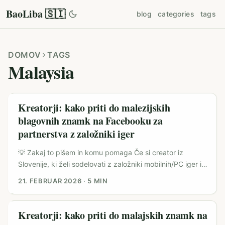
BaoLiba 🇸🇮
blog
categories
tags
DOMOV
TAGS
Malaysia
Kreatorji: kako priti do malezijskih
blagovnih znamk na Facebooku za
partnerstva z založniki iger
💡 Zakaj to pišem in komu pomaga Če si creator iz
Slovenije, ki želi sodelovati z založniki mobilnih/PC iger in
targetirati malezijske blagovne znamke na Facebooku, si
21. FEBRUAR 2026
·
5 MIN
verjetno že naletel na dvoje: kako naj najdem relevantne
brand kontakte in kako prepričam marketinške ekipe v
Maleziji, da investirajo v igro ali promocijo. Trg v Maleziji
Kreatorji: kako priti do malajskih znamk na
ima močne lokalne e‑commerce povezave (primer: