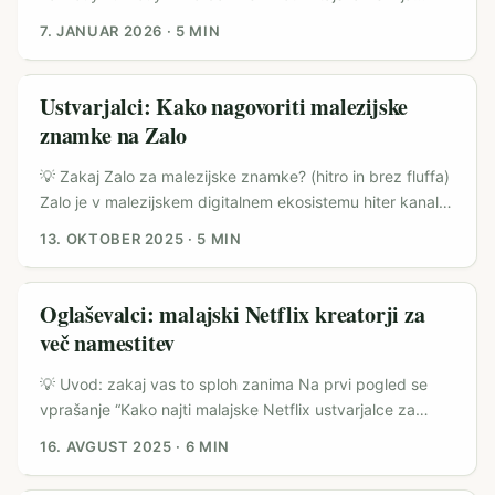
TikToka”, vendar v jugovzhodni Aziji rastejo specifične
7. JANUAR 2026
·
5 MIN
priložnosti: malezijske blagovne znamke eksperimentirajo
z neformalnim tonom (Threads primeri, kot so Petronas
Setapak in Subang Parade), živijo v meme kulturi in iščejo
Ustvarjalci: Kako nagovoriti malezijske
sveže, lokalno občutljive kreative. Če želiš razširiti svoj
znamke na Zalo
reach izven Evrope, targeting malezijskih znamk na
Douyinu pomeni ne le prevod vsebine, ampak kulturno
💡 Zakaj Zalo za malezijske znamke? (hitro in brez fluffa)
prilagoditev — slang, malajske okrajšave in tudi šaljiv
Zalo je v malezijskem digitalnem ekosistemu hiter kanal
pristop, ki ga mladi publiki preprosto “klikne”. ...
za neposredno komunikacijo: od uradnih računov do
13. OKTOBER 2025
·
5 MIN
mini‑appov in targeted oglasov. Če pripravljaš launch
izdelka in hočeš lokalni hype, Zalo omogoča
personaliziran reach, push notifikacije in integracijo s
Oglaševalci: malajski Netflix kreatorji za
plačilnimi/kupon sistemi — to so točke, kjer lahko ustvariš
več namestitev
FOMO, preden se produkt pojavi na polki ali LazMall. ...
💡 Uvod: zakaj vas to sploh zanima Na prvi pogled se
vprašanje “Kako najti malajske Netflix ustvarjalce za
povečanje mobilnih namestitev?” zdi specifično in čudno
16. AVGUST 2025
·
6 MIN
— ampak če prodajate aplikacijo, povezano z video
vsebinami, VPN-ji, turizmom ali plačilnimi rešitvami, ima