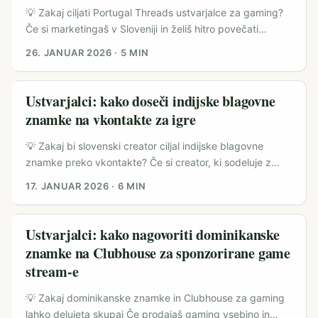
💡 Zakaj ciljati Portugal Threads ustvarjalce za gaming?
Če si marketingaš v Sloveniji in želiš hitro povečati
awareness indie ali AAA igric med evropskimi gaming
26. JANUAR 2026
·
5 MIN
skupnostmi, Portugal ponuja nekaj zelo zanimivih
prednosti: močna lokalna scena streamerjev, porast
mladih uporabnikov na Threads in aktivne Discord/Reddit
Ustvarjalci: kako doseči indijske blagovne
skupine, kjer se igre dejansko prebijejo v pogovor.
znamke na vkontakte za igre
Threads je v zadnjih mesecih eksplodiral v uporabnosti
kot kanal za hitre objave in viralne teme (primer:
💡 Zakaj bi slovenski creator ciljal indijske blagovne
poročanje o hitrih prodajah izdelkov, kot piše ettoday o
znamke preko vkontakte? Če si creator, ki sodeluje z
razširjenosti Threads pri mladih). (Vir: ettoday) ...
založniki iger, iščeš nove vire sponzorstev: Indija je
17. JANUAR 2026
·
6 MIN
logičen market — veliko hitrih D2C znamk in agencij, ki
iščejo pristope v tujini. VMPL in trdi primeri iz Indije
kažejo, da se blagovne znamke premikajo od klasičnega
Ustvarjalci: kako nagovoriti dominikanske
oglaševanja k zaupanju preko ustvarjalcev vsebin (VMPL,
znamke na Clubhouse za sponzorirane game
New Delhi). To pomeni, da imajo založniki iger priložnost
stream-e
ponuditi vrednost v obliki ekskluzivne kreative, gamified
kampanj in merljivih rezultatov. ...
💡 Zakaj dominikanske znamke in Clubhouse za gaming
lahko delujeta skupaj Če prodajaš gaming vsebino in