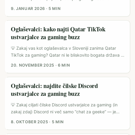
iščeš manj zasedeno, a angažiran trg — Dominikanska
9. JANUAR 2026
·
5 MIN
republika (DR) ima živahno mladinsko publiko, rastejo pa
tudi lokalne digitalne platforme (v DR je na voljo Max kot
priljubljena storitev za video vsebine). Audio-first dogodki
Oglaševalci: kako najti Qatar TikTok
na Clubhouseu lahko znamkam ponudijo intimno, live
ustvarjalce za gaming buzz
interakcijo z oboževalci — idealno za promocijo iger,
turnirjev ali lokalnih aktivacij. ...
💡 Zakaj vas kot oglaševalca v Sloveniji zanima Qatar
TikTok za gaming? Qatar ni le bliskovito bogata država —
v zadnjih letih je vložila veliko v kulturne in kreativne
20. NOVEMBER 2025
·
6 MIN
scene, kar je opazila tudi lokalna elita ustvarjalcev in
kulturnih pobud. Ko gre za kampanje v gaming
skupnostih, Qatar prinaša dve zanki vredni vaše
Oglaševalci: najdite čilske Discord
pozornosti: majhno, a zelo angažirano lokalno publiko, in
ustvarjalce za gaming buzz
hitro rastočo sceno digitalnih kreativcev, ki iščejo
priložnosti za sodelovanja ter izpostavljenost (navdih iz
💡 Zakaj ciljati čilske Discord ustvarjalce za gaming (in
lokalnih kulturnih iniciativ). ...
zakaj zdaj) Discord ni več samo “chat za geeke” — je
kanal, kjer se generacija Z druži, soustvarja in deli mnenja
8. OKTOBER 2025
·
5 MIN
o igrah, dogodkih in trendih. Reference v raziskavi Born
Social (2024) kažejo, da je Discord popoln za 16–25