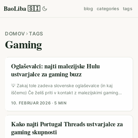
BaoLiba 🇸🇮
blog
categories
tags
DOMOV
TAGS
Gaming
Oglaševalci: najti malezijske Hulu
ustvarjalce za gaming buzz
💡 Zakaj tole zadeva slovenske oglaševalce (in kaj
iščemo) Če želiš priti v kontakt z malezijskimi gaming
skupnostmi preko Hulu ustvarjalcev, moraš razumeti dva
10. FEBRUAR 2026
·
5 MIN
osnovna fakta: 1) “Hulu ustvarjalci” v Maleziji pogosto
delujejo hibridno — streami, kratke reakcije in lokalne
kulturne vsebine — in 2) gaming awareness ni enako kot
Kako najti Portugal Threads ustvarjalce za
čisti reach; gre za vpletenost, trust in aktivacijo skupnosti
gaming skupnosti
(turnirji, Discord, kampusi). ...