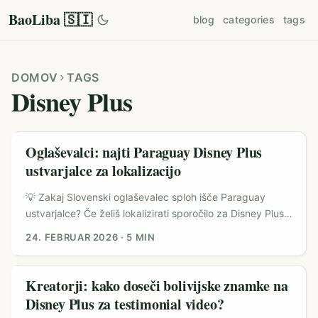
BaoLiba 🇸🇮
blog
categories
tags
DOMOV
TAGS
Disney Plus
Oglaševalci: najti Paraguay Disney Plus
ustvarjalce za lokalizacijo
💡 Zakaj Slovenski oglaševalec sploh išče Paraguay
ustvarjalce? Če želiš lokalizirati sporočilo za Disney Plus
ali podoben streaming produkt, iščeš eno stvar: pristnost.
24. FEBRUAR 2026
·
5 MIN
Globalne kampanje strmoglavljajo, ko govorijo “vsem”,
lokalne pa zmagujejo z detajli — jezik, smeh, družinska
dinamika in mini-kulture v nogometnem klubu ali šolski
Kreatorji: kako doseči bolivijske znamke na
skupnosti. V Latinski Ameriki (vključno s Paragvajem)
Disney Plus za testimonial video?
ustvarjalci niso samo vodiči po parku — kot kaže WDW