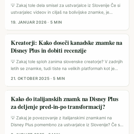
Hispanic Influencer Challenge (poročila EFE) gre za
💡 Zakaj tole dela smisel za ustvarjalce iz Slovenije Če si
interpretacijo izkušnje skozi kulturne filterje: zabava,
ustvarjalec videov in ciljaš na bolivijske znamke, je
hrana, čustva in identiteta. Za slovenske oglaševalce to
vprašanje “kako jih doseči prek vsebin na Disney Plus”
19. JANUAR 2026
·
5 MIN
pomeni dva koraka: najti ustvarjalca, ki razume Disney
povsem legitimno — zlasti ker streaming platforme zdaj
ton, in mu dati svobodo, da vsebino prevede v lokalno
delajo več kot le predvajajo: služijo kot kontekst, medij in
naracijo. ...
(v nekaterih primerih) kanal za partnerstva. Primer
Kreatorji: Kako doseči kanadske znamke na
iniciative Vamos Argentina z Verofaxom kaže, da so nove
Disney Plus in dobiti recenzije
generativne AI izkušnje in navijaški angažma sposobni
ustvariti vrednost in merljiv ROAS za sponzorje (vir:
💡 Zakaj tole sploh zanimа slovenske creatorje? V zadnjih
Vamos Argentina / Verofax). ...
letih se znamke, tudi tiste na velikih platformah kot je
Disney Plus, raje odločajo za avtentične glasove namesto
21. OKTOBER 2025
·
5 MIN
za lukrativne influencerje z milijoni sledilcev. To ni samo
teorija — v referenčni vsebini strokovnjaki, ki učijo
prihodnje ustvarjalce, poudarjajo, da micro‑influencerji (4–
Kako do italijanskih znamk na Disney Plus
5 tisoč sledilcev) pogosto bolje konvertirajo in so cenejši
za deljenje pred-in-po transformacij?
za znamke. Če ustvarjaš resne recenzije trendovskih
izdelkov in iščeš kanadske partnerje, rabiš strategijo, ne
💡 Zakaj je povezovanje z italijanskimi znamkami na
masovni doseg. ...
Disney Plus pomembno za ustvarjalce iz Slovenije? Če si
ustvarjalec, influencer ali vsebinski marketer v Sloveniji, ki