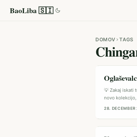
BaoLiba 🇸🇮
DOMOV
TAGS
Chinga
Oglaševalci
💡 Zakaj iskati
novo kolekcijo, 
diasporo — Tun
28. DECEMBER
cenovno ugodnih
estetiko in vero