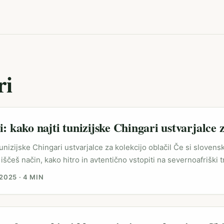
ri
: kako najti tunizijske Chingari ustvarjalce 
 tunizijske Chingari ustvarjalce za kolekcijo oblačil Če si slovens
iščeš način, kako hitro in avtentično vstopiti na severnoafriški t
izija na Chingari ponuja kombinacijo hitro rastočega lokalnega
 2025
·
4 MIN
 sodelovanj. A to ni samo o številkah: gre za kulturno relevant
dostojnost, kar pomaga pri prodaji oblačil brez vsiljenih narativov