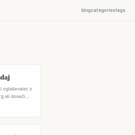
blog
categories
tags
zdaj
ki oglaševalec z
rg ali doseči
 angažmaja in
nost, vizualno
. ...