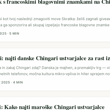
ik s francoskimi blagovnimi znamkami na Chi
ni kot tvoj naslednji zmagoviti move Skratka: želiš zagnati givea
 da ga sponzorira ali skupaj izpeljejo francoske blagovne znam
repričaš preko platforme Chingari? To ni le hladna outreach takti
2025
·
5 MIN
atformnega razumevanja, lokalizirane ponudbe in konkretne vre
eniji smo navajeni delati z EU znamkami prek Instagrama in TikT
ičen ekosistem — kreatorji, kulturni signali, in format videov, ki 
ancoska znamka razdeli game keye (serijske kode za igre), moraš 
i: najti danske Chingari ustvarjalce za rast i
iko in primaren kanal distribucije (Chingari video + morebitni cro
 in zakaj Chingari zdaj? Danska je majhen, a premakljiv trg — v
etnih telefonov, močna kultura mikro‑vpliva in hiter sprejem n
nih momentih. Če želite product‑led growth, potrebujete ustvarja
 2025
·
4 MIN
i jezik, ironijo in kontekst, ne samo profesionalne oglase. Ching
njem letu privablja ustvarjalce, ki hočejo eksperimentirati z dr
etizacijo; to opažajo tudi trendi v širši medijski krajini — denim
ih interesih in hype‑kulturah (vir: AnalyticsInsight), ter premiki
: Kako najti maroške Chingari ustvarjalce