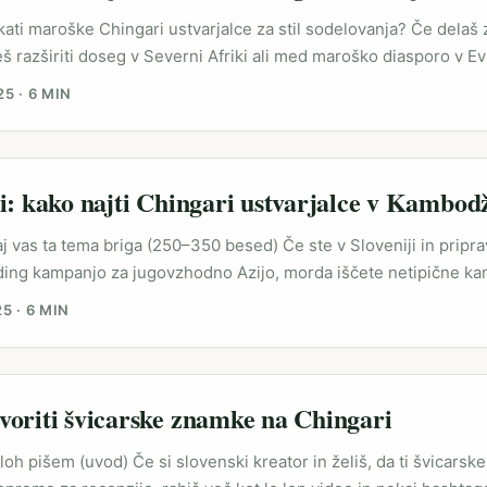
nah, kjer regionalni dogodki poganjajo angažma (vir: Bild). Te si
skati maroške Chingari ustvarjalce za stil sodelovanja? Če dela
getiranje danskih mikro‑ustvarjalcev: iščite ustvarjalce, ki že lov
 razširiti doseg v Severni Afriki ali med maroško diasporo v Ev
 izmed desettisočevih kratkih video platform — lokalni ustvarjalc
25
·
6 MIN
hitro angažiranje in cenovno ugodna sodelovanja. V zadnjih se
a z močno vizualno provokacijo in arhivskimi referencami — s
panj, ki mešajo ikonične silhuete z novimi glasbenimi in mladins
nfluencerji, ki znajo interpretirati vibe vašega branda, imajo več
i: kako najti Chingari ustvarjalce v Kambodž
vplivneži. ...
 vas ta tema briga (250–350 besed) Če ste v Sloveniji in pripra
ing kampanjo za jugovzhodno Azijo, morda iščete netipične kan
n izmed njih. V praksi to pomeni ciljati lokalne ustvarjalce na pl
25
·
6 MIN
meme-je in kodo obnašanja — in če to ne razumete, vaš paket za
alu ali postane še ena neopažena objava. ...
oriti švicarske znamke na Chingari
ploh pišem (uvod) Če si slovenski kreator in želiš, da ti švicars