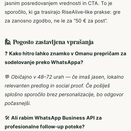
jasnim posredovanjem vrednosti in CTA. To je
sporočilo, ki ga trasirajo RiseAlive‑like prakse: gre
za zanosno zgodbo, ne le za “50 € za post”.
🙋 Pogosto zastavljena vprašanja
❓
Kako hitro lahko znamko v Omanu prepričam za
sodelovanje preko WhatsAppa?
💬
Običajno v 48–72 urah — če imaš jasen, lokalno
relevanten predlog in social proof. Če pošlješ
splošno sporočilo brez personalizacije, bo odgovor
počasnejši.
🛠️
Ali rabim WhatsApp Business API za
profesionalne follow‑up poteke?