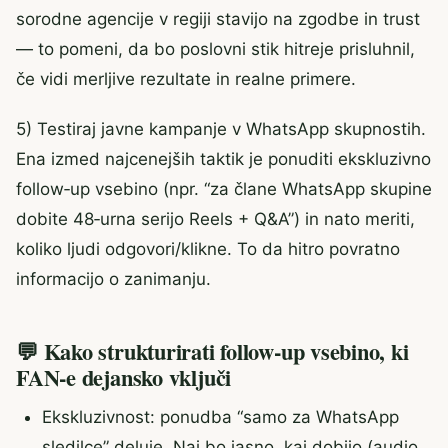
sorodne agencije v regiji stavijo na zgodbe in trust
— to pomeni, da bo poslovni stik hitreje prisluhnil,
če vidi merljive rezultate in realne primere.
5) Testiraj javne kampanje v WhatsApp skupnostih.
Ena izmed najcenejših taktik je ponuditi ekskluzivno
follow‑up vsebino (npr. “za člane WhatsApp skupine
dobite 48‑urna serijo Reels + Q&A”) in nato meriti,
koliko ljudi odgovori/klikne. To da hitro povratno
informacijo o zanimanju.
💬 Kako strukturirati follow‑up vsebino, ki
FAN‑e dejansko vključi
Ekskluzivnost: ponudba “samo za WhatsApp
sledilce” deluje. Naj bo jasno, kaj dobijo (audio,