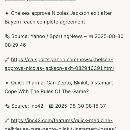
🔸 Chelsea approve Nicolas Jackson exit after
Bayern reach complete agreement
🗞️ Source: Yahoo / SportingNews – 📅 2025-08-30
08:29:46
🔗
https://ca.sports.yahoo.com/news/chelsea-
approve-nicolas-jackson-exit-082946391.html
🔸 Quick Pharma: Can Zepto, Blinkit, Instamart
Cope With The Rules Of The Game?
🗞️ Source: Inc42 – 📅 2025-08-30 08:15:37
🔗
https://inc42.com/features/quick-medicine-
delivieries-cure-zepto-blinkit-instamart-losses/