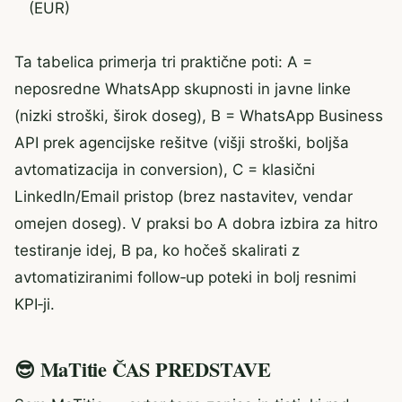
(EUR)
Ta tabelica primerja tri praktične poti: A =
neposredne WhatsApp skupnosti in javne linke
(nizki stroški, širok doseg), B = WhatsApp Business
API prek agencijske rešitve (višji stroški, boljša
avtomatizacija in conversion), C = klasični
LinkedIn/Email pristop (brez nastavitev, vendar
omejen doseg). V praksi bo A dobra izbira za hitro
testiranje idej, B pa, ko hočeš skalirati z
avtomatiziranimi follow‑up poteki in bolj resnimi
KPI‑ji.
😎 MaTitie ČAS PREDSTAVE