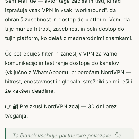
Sem MaTitie — avtor tega zapisa in tisti, ki rad
izprašuje vsak VPN in vsak “workaround”, da
ohraniš zasebnost in dostop do platform. Vem, da
ti je mar za hitrost, zasebnost in poln dostop do
tujih platform, ko delaš z mednarodnimi znamkami.
Če potrebuješ hiter in zanesljiv VPN za varno
komunikacijo in testiranje dostopa do kanalov
(vključno z WhatsAppom), priporočam NordVPN —
hitrost, enostavnost in globalni strežniki so mi rešili
že kakšen deadline.
👉
🔐 Preizkusi NordVPN zdaj
— 30 dni brez
tveganja.
Ta članek vsebuje partnerske povezave. Če