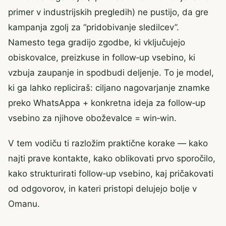
primer v industrijskih pregledih) ne pustijo, da gre
kampanja zgolj za “pridobivanje sledilcev”.
Namesto tega gradijo zgodbe, ki vključujejo
obiskovalce, preizkuse in follow‑up vsebino, ki
vzbuja zaupanje in spodbudi deljenje. To je model,
ki ga lahko repliciraš: ciljano nagovarjanje znamke
preko WhatsAppa + konkretna ideja za follow‑up
vsebino za njihove oboževalce = win‑win.
V tem vodiču ti razložim praktične korake — kako
najti prave kontakte, kako oblikovati prvo sporočilo,
kako strukturirati follow‑up vsebino, kaj pričakovati
od odgovorov, in kateri pristopi delujejo bolje v
Omanu.