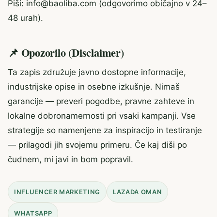
Piši:
info@baoliba.com
(odgovorimo običajno v 24–
48 urah).
📌 Opozorilo (Disclaimer)
Ta zapis združuje javno dostopne informacije,
industrijske opise in osebne izkušnje. Nimaš
garancije — preveri pogodbe, pravne zahteve in
lokalne dobronamernosti pri vsaki kampanji. Vse
strategije so namenjene za inspiracijo in testiranje
— prilagodi jih svojemu primeru. Če kaj diši po
čudnem, mi javi in bom popravil.
INFLUENCER MARKETING
LAZADA OMAN
WHATSAPP