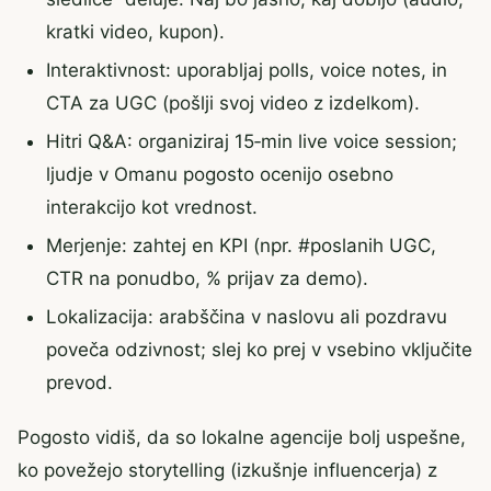
kratki video, kupon).
Interaktivnost: uporabljaj polls, voice notes, in
CTA za UGC (pošlji svoj video z izdelkom).
Hitri Q&A: organiziraj 15‑min live voice session;
ljudje v Omanu pogosto ocenijo osebno
interakcijo kot vrednost.
Merjenje: zahtej en KPI (npr. #poslanih UGC,
CTR na ponudbo, % prijav za demo).
Lokalizacija: arabščina v naslovu ali pozdravu
poveča odzivnost; slej ko prej v vsebino vključite
prevod.
Pogosto vidiš, da so lokalne agencije bolj uspešne,
ko povežejo storytelling (izkušnje influencerja) z