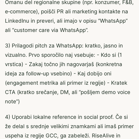
Omanu del regionalne skupine (npr. konzumer, F&B,
e‑commerce), poišči PR ali marketing kontakte na
LinkedInu in preveri, ali imajo v opisu “WhatsApp”
ali “customer care via WhatsApp”.
3) Prilagodi pitch za WhatsApp: kratko, jasno in
vizualno. Prvo sporočilo naj vsebuje: - Kdo si (1
vrstica) - Zakaj točno jih nagovarjaš (konkretna
ideja za follow‑up vsebino) - Kaj dobijo oni
(engagement metrika ali primer iz regije) - Kratek
CTA (kratko srečanje, DM, ali “pošljem demo voice
note”)
4) Uporabi lokalne reference in social proof. Če si
že delal s srednje velikimi znamkami ali imaš primer
uspeha iz regije GCC, ga zabeleži. RiseAlive in