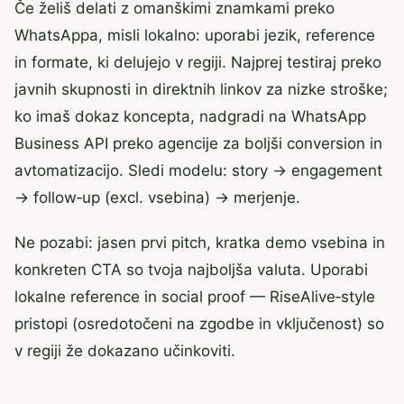
Če želiš delati z omanškimi znamkami preko
WhatsAppa, misli lokalno: uporabi jezik, reference
in formate, ki delujejo v regiji. Najprej testiraj preko
javnih skupnosti in direktnih linkov za nizke stroške;
ko imaš dokaz koncepta, nadgradi na WhatsApp
Business API preko agencije za boljši conversion in
avtomatizacijo. Sledi modelu: story → engagement
→ follow‑up (excl. vsebina) → merjenje.
Ne pozabi: jasen prvi pitch, kratka demo vsebina in
konkreten CTA so tvoja najboljša valuta. Uporabi
lokalne reference in social proof — RiseAlive‑style
pristopi (osredotočeni na zgodbe in vključenost) so
v regiji že dokazano učinkoviti.