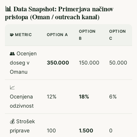
📊 Data Snapshot: Primerjava načinov
pristopa (Oman / outreach kanal)
OPTION
OPTION
🧩 METRIC
OPTION A
B
C
👥 Ocenjen
doseg v
350.000
150.000
50.000
Omanu
📈
Ocenjena
12%
18%
6%
odzivnost
💰 Strošek
priprave
100
1.500
0