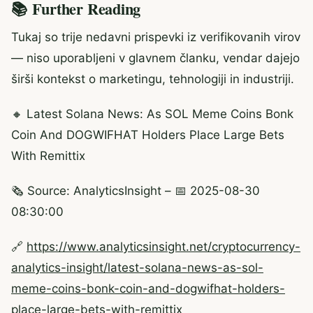
📚 Further Reading
Tukaj so trije nedavni prispevki iz verifikovanih virov
— niso uporabljeni v glavnem članku, vendar dajejo
širši kontekst o marketingu, tehnologiji in industriji.
🔸 Latest Solana News: As SOL Meme Coins Bonk
Coin And DOGWIFHAT Holders Place Large Bets
With Remittix
🗞️ Source: AnalyticsInsight – 📅 2025-08-30
08:30:00
🔗
https://www.analyticsinsight.net/cryptocurrency-
analytics-insight/latest-solana-news-as-sol-
meme-coins-bonk-coin-and-dogwifhat-holders-
place-large-bets-with-remittix