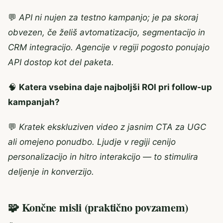
💬
API ni nujen za testno kampanjo; je pa skoraj
obvezen, če želiš avtomatizacijo, segmentacijo in
CRM integracijo. Agencije v regiji pogosto ponujajo
API dostop kot del paketa.
🧠
Katera vsebina daje najboljši ROI pri follow‑up
kampanjah?
💬
Kratek ekskluziven video z jasnim CTA za UGC
ali omejeno ponudbo. Ljudje v regiji cenijo
personalizacijo in hitro interakcijo — to stimulira
deljenje in konverzijo.
🧩 Končne misli (praktično povzamem)