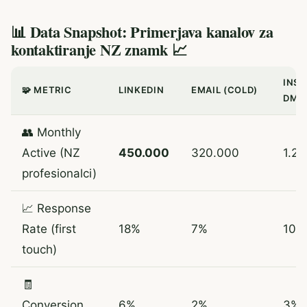
📊 Data Snapshot: Primerjava kanalov za
kontaktiranje NZ znamk 📈
INS
🧩 METRIC
LINKEDIN
EMAIL (COLD)
DM
👥 Monthly
Active (NZ
450.000
320.000
1.2
profesionalci)
📈 Response
Rate (first
18%
7%
10%
touch)
🧾
Conversion
6%
2%
3%