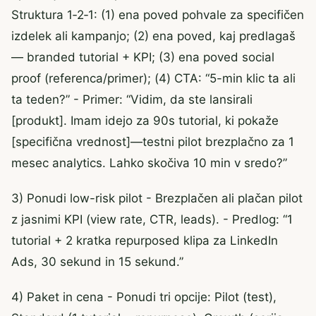
Struktura 1‑2‑1: (1) ena poved pohvale za specifičen
izdelek ali kampanjo; (2) ena poved, kaj predlagaš
— branded tutorial + KPI; (3) ena poved social
proof (referenca/primer); (4) CTA: “5-min klic ta ali
ta teden?” - Primer: “Vidim, da ste lansirali
[produkt]. Imam idejo za 90s tutorial, ki pokaže
[specifična vrednost]—testni pilot brezplačno za 1
mesec analytics. Lahko skočiva 10 min v sredo?”
3) Ponudi low-risk pilot - Brezplačen ali plačan pilot
z jasnimi KPI (view rate, CTR, leads). - Predlog: “1
tutorial + 2 kratka repurposed klipa za LinkedIn
Ads, 30 sekund in 15 sekund.”
4) Paket in cena - Ponudi tri opcije: Pilot (test),