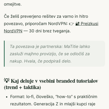
omejitve.
Če želiš preverjeno rešitev za varno in hitro
povezavo, priporočam NordVPN: 👉
🔐 Preizkusi
NordVPN
— 30 dni brez tveganja.
Ta povezava je partnerska: MaTitie lahko
zasluži majhno provizijo, če se odločiš za
nakup.
Hvala, če podpiraš delo.
💡 Kaj deluje v vsebini branded tutorialov
(trend + taktika)
Format: lo‑fi, človeško, “how-to” s praktičnim
rezultatom. Generacija Z in mlajši kupci raje