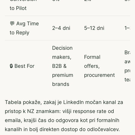
to Pilot
💬 Avg Time
2–4 dni
5–12 dni
1–3 
to Reply
Decision
Bra
makers,
Formal
awa
🔒 Best For
B2B &
offers,
pro
premium
procurement
tea
brands
Tabela pokaže, zakaj je LinkedIn močan kanal za
pristop k NZ znamkam: višji response rate od
emaila, krajši čas do odgovora kot pri formalnih
kanalih in bolj direkten dostop do odločevalcev.