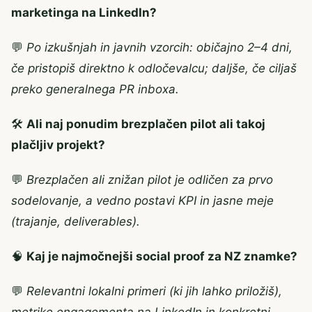
marketinga na LinkedIn?
💬
Po izkušnjah in javnih vzorcih: običajno 2–4 dni,
če pristopiš direktno k odločevalcu; daljše, če ciljaš
preko generalnega PR inboxa.
🛠️
Ali naj ponudim brezplačen pilot ali takoj
plačljiv projekt?
💬
Brezplačen ali znižan pilot je odličen za prvo
sodelovanje, a vedno postavi KPI in jasne meje
(trajanje, deliverables).
🧠
Kaj je najmočnejši social proof za NZ znamke?
💬
Relevantni lokalni primeri (ki jih lahko priložiš),
metrike engagementa na LinkedIn in konkretni