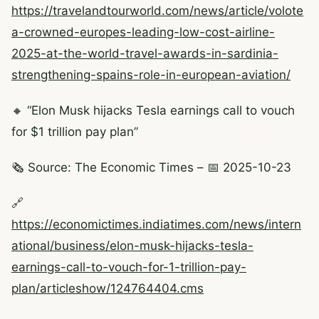
https://travelandtourworld.com/news/article/volote
a-crowned-europes-leading-low-cost-airline-
2025-at-the-world-travel-awards-in-sardinia-
strengthening-spains-role-in-european-aviation/
🔸 “Elon Musk hijacks Tesla earnings call to vouch
for $1 trillion pay plan”
🗞️ Source: The Economic Times – 📅 2025-10-23
🔗
https://economictimes.indiatimes.com/news/intern
ational/business/elon-musk-hijacks-tesla-
earnings-call-to-vouch-for-1-trillion-pay-
plan/articleshow/124764404.cms