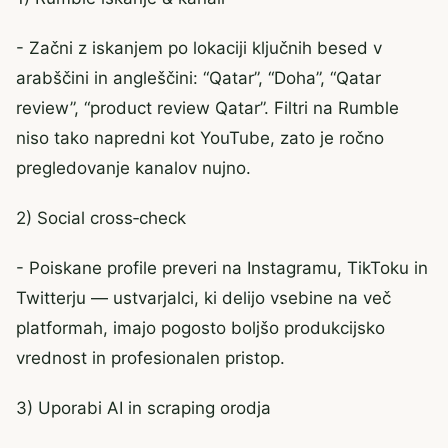
- Začni z iskanjem po lokaciji ključnih besed v
arabščini in angleščini: “Qatar”, “Doha”, “Qatar
review”, “product review Qatar”. Filtri na Rumble
niso tako napredni kot YouTube, zato je ročno
pregledovanje kanalov nujno.
2) Social cross‑check
- Poiskane profile preveri na Instagramu, TikToku in
Twitterju — ustvarjalci, ki delijo vsebine na več
platformah, imajo pogosto boljšo produkcijsko
vrednost in profesionalen pristop.
3) Uporabi AI in scraping orodja