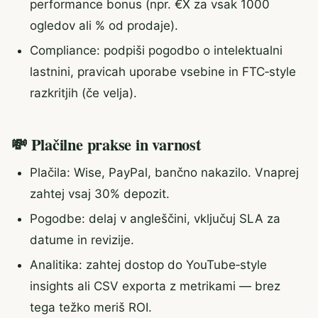
performance bonus (npr. €X za vsak 1000
ogledov ali % od prodaje).
Compliance: podpiši pogodbo o intelektualni
lastnini, pravicah uporabe vsebine in FTC‑style
razkritjih (če velja).
💸 Plačilne prakse in varnost
Plačila: Wise, PayPal, bančno nakazilo. Vnaprej
zahtej vsaj 30% depozit.
Pogodbe: delaj v angleščini, vključuj SLA za
datume in revizije.
Analitika: zahtej dostop do YouTube‑style
insights ali CSV exporta z metrikami — brez
tega težko meriš ROI.