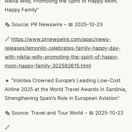
Nikita Willy, Promoting the Spirit of Happy Mom,
Happy Family”
🗞️ Source: PR Newswire – 📅 2025-10-23
🔗
https://www.prnewswire.com/apac/news-
releases/lemonilo-celebrates-family-happy-day-
with-nikita-willy-promoting-the-spirit-of-happy-
mom-happy-family-302592615.html
🔸 “Volotea Crowned Europe’s Leading Low-Cost
Airline 2025 at the World Travel Awards in Sardinia,
Strengthening Spain’s Role in European Aviation”
🗞️ Source: Travel and Tour World – 📅 2025-10-23
🔗