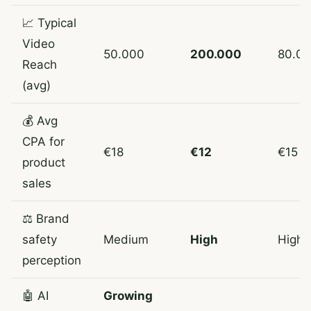
📈 Typical
Video
50.000
200.000
80.0
Reach
(avg)
💰 Avg
CPA for
€18
€12
€15
product
sales
⚖️ Brand
safety
Medium
High
High
perception
🤖 AI
Growing