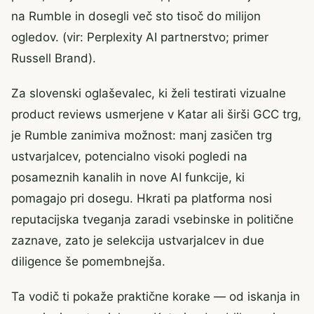
na Rumble in dosegli več sto tisoč do milijon
ogledov. (vir: Perplexity AI partnerstvo; primer
Russell Brand).
Za slovenski oglaševalec, ki želi testirati vizualne
product reviews usmerjene v Katar ali širši GCC trg,
je Rumble zanimiva možnost: manj zasičen trg
ustvarjalcev, potencialno visoki pogledi na
posameznih kanalih in nove AI funkcije, ki
pomagajo pri dosegu. Hkrati pa platforma nosi
reputacijska tveganja zaradi vsebinske in politične
zaznave, zato je selekcija ustvarjalcev in due
diligence še pomembnejša.
Ta vodič ti pokaže praktične korake — od iskanja in