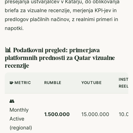
presejanja ustvarjalcev v Katarju, do oblikovanja
briefa za vizualne recenzije, merjenja KPI‑jev in
predlogov plačilnih načinov, z realnimi primeri in
napotki.
📊 Podatkovni pregled: primerjava
platformnih prednosti za Qatar vizualne
recenzije
INSTA
🧩 METRIC
RUMBLE
YOUTUBE
REELS
👥
Monthly
1.500.000
15.000.000
10.00
Active
(regional)