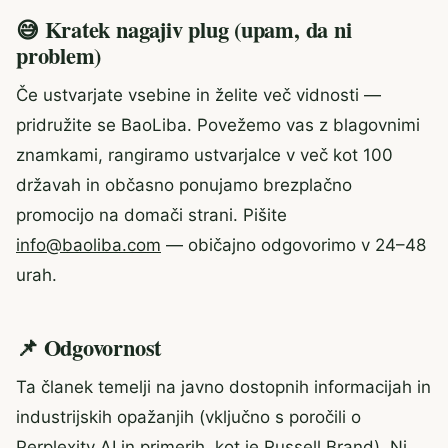
😅 Kratek nagajiv plug (upam, da ni
problem)
Če ustvarjate vsebine in želite več vidnosti —
pridružite se BaoLiba. Povežemo vas z blagovnimi
znamkami, rangiramo ustvarjalce v več kot 100
državah in občasno ponujamo brezplačno
promocijo na domači strani. Pišite
info@baoliba.com
— običajno odgovorimo v 24–48
urah.
📌 Odgovornost
Ta članek temelji na javno dostopnih informacijah in
industrijskih opažanjih (vključno s poročili o
Perplexity AI in primerih, kot je Russell Brand). Ni