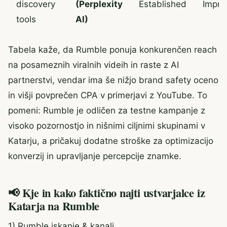
discovery
(Perplexity
Established
Impro
tools
AI)
Tabela kaže, da Rumble ponuja konkurenčen reach
na posameznih viralnih videih in raste z AI
partnerstvi, vendar ima še nižjo brand safety oceno
in višji povprečen CPA v primerjavi z YouTube. To
pomeni: Rumble je odličen za testne kampanje z
visoko pozornostjo in nišnimi ciljnimi skupinami v
Katarju, a pričakuj dodatne stroške za optimizacijo
konverzij in upravljanje percepcije znamke.
📢 Kje in kako faktično najti ustvarjalce iz
Katarja na Rumble
1) Rumble iskanje & kanali