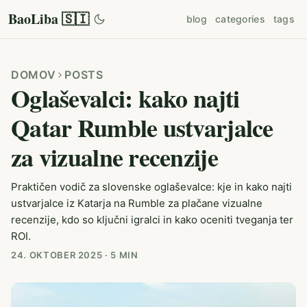
BaoLiba 🇸🇮
blog
categories
tags
DOMOV
POSTS
Oglaševalci: kako najti
Qatar Rumble ustvarjalce
za vizualne recenzije
Praktičen vodič za slovenske oglaševalce: kje in kako najti
ustvarjalce iz Katarja na Rumble za plačane vizualne
recenzije, kdo so ključni igralci in kako oceniti tveganja ter
ROI.
24. OKTOBER 2025
·
5 MIN