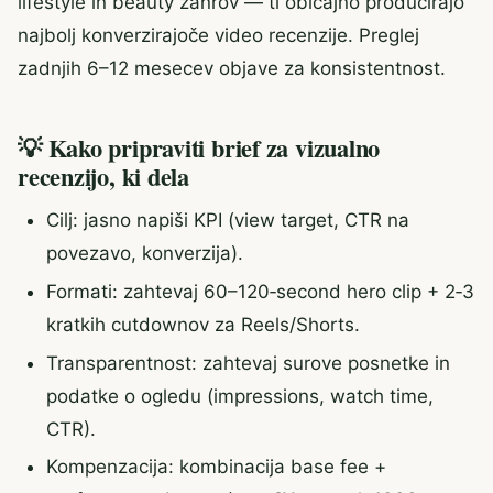
lifestyle in beauty žanrov — ti običajno producirajo
najbolj konverzirajoče video recenzije. Preglej
zadnjih 6–12 mesecev objave za konsistentnost.
💡 Kako pripraviti brief za vizualno
recenzijo, ki dela
Cilj: jasno napiši KPI (view target, CTR na
povezavo, konverzija).
Formati: zahtevaj 60–120‑second hero clip + 2‑3
kratkih cutdownov za Reels/Shorts.
Transparentnost: zahtevaj surove posnetke in
podatke o ogledu (impressions, watch time,
CTR).
Kompenzacija: kombinacija base fee +