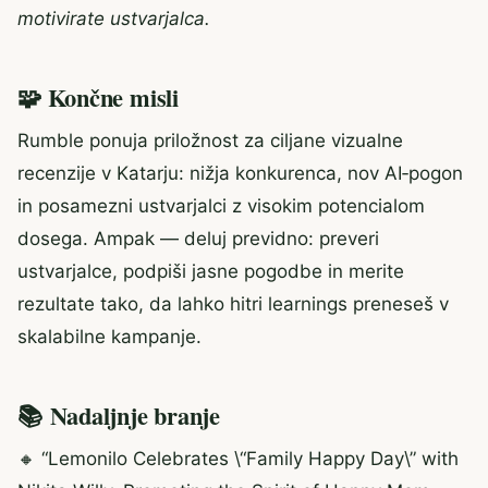
motivirate ustvarjalca.
🧩 Končne misli
Rumble ponuja priložnost za ciljane vizualne
recenzije v Katarju: nižja konkurenca, nov AI‑pogon
in posamezni ustvarjalci z visokim potencialom
dosega. Ampak — deluj previdno: preveri
ustvarjalce, podpiši jasne pogodbe in merite
rezultate tako, da lahko hitri learnings preneseš v
skalabilne kampanje.
📚 Nadaljnje branje
🔸 “Lemonilo Celebrates \“Family Happy Day\” with