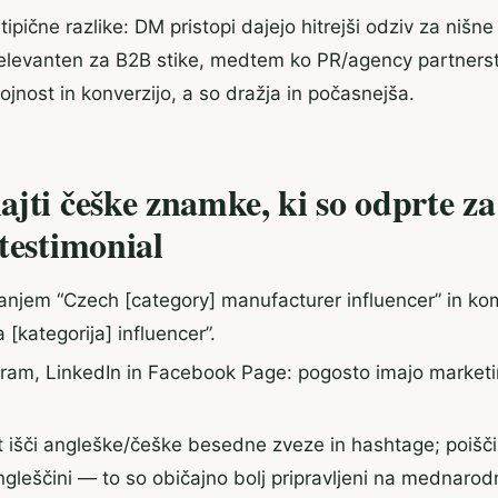
tipične razlike: DM pristopi dajejo hitrejši odziv za nišn
 relevanten za B2B stike, medtem ko PR/agency partners
ojnost in konverzijo, a so dražja in počasnejša.
jti češke znamke, ki so odprte za
testimonial
anjem “Czech [category] manufacturer influencer” in kom
[kategorija] influencer”.
gram, LinkedIn in Facebook Page: pogosto imajo market
išči angleške/češke besedne zveze in hashtage; poišči p
angleščini — to so običajno bolj pripravljeni na mednaro