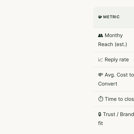
🧩 METRIC
👥 Monthy
Reach (est.)
📈 Reply rate
💸 Avg. Cost to
Convert
⏱️ Time to clo
🔒 Trust / Bran
fit