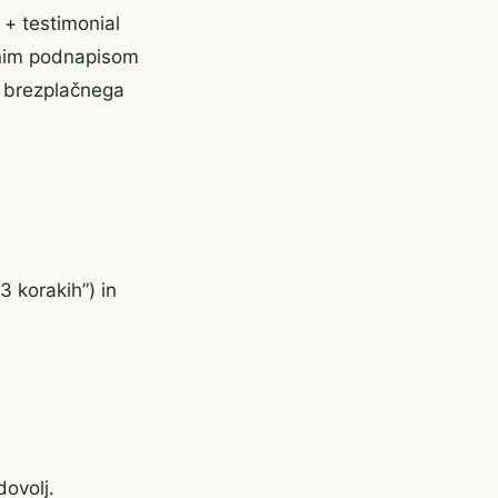
g + testimonial
lnim podnapisom
t brezplačnega
3 korakih”) in
dovolj.