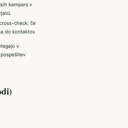
ških kampanj v
alci.
cross-check: če
ca do kontaktov.
vlagajo v
 pospešitev
odi)