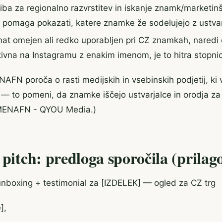
ba za regionalno razvrstitev in iskanje znamk/marketin
 pomaga pokazati, katere znamke že sodelujejo z ustvarj
at omejen ali redko uporabljen pri CZ znamkah, naredi 
ivna na Instagramu z enakim imenom, je to hitra stopni
AFN poroča o rasti medijskih in vsebinskih podjetij, ki 
e — to pomeni, da znamke iščejo ustvarjalce in orodja za
: MENAFN - QYOU Media.)
 pitch: predloga sporočila (prilag
nboxing + testimonial za [IZDELEK] — ogled za CZ trg
],