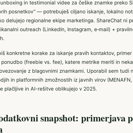
 unboxing in testimonial videe za češke znamke preko S
ih posnetkov” — potrebuješ ciljano iskanje, lokalno noto
o delujejo regionalne ekipe marketinga. ShareChat ni 
ikanalni outreach (LinkedIn, Instagram, e‑mail) + praviln
h.
iš konkretne korake za iskanje pravih kontaktov, primer 
i ponudbo (freebie vs. fee), katere metrike meriti in neka
povezovanje z blagovnimi znamkami. Uporabil sem tudi 
rodjih in platformnih zmožnostih iz javnih virov (MENAFN
 plačljive in AI-rešitve oblikujejo v 2025.
podatkovni snapshot: primerjava p
a