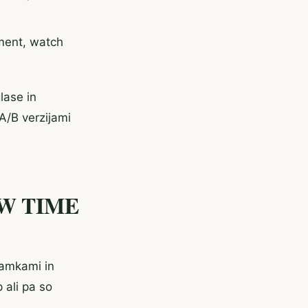
ement, watch
lase in
 A/B verzijami
OW TIME
znamkami in
 ali pa so