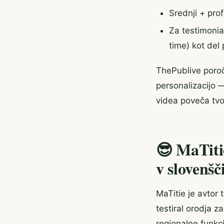
Srednji + pro
Za testimonia
time) kot del
ThePublive poroč
personalizacijo —
videa poveča tvoj
😎 MaTi
v slovenšč
MaTitie je avtor 
testiral orodja z
regionalne funkc