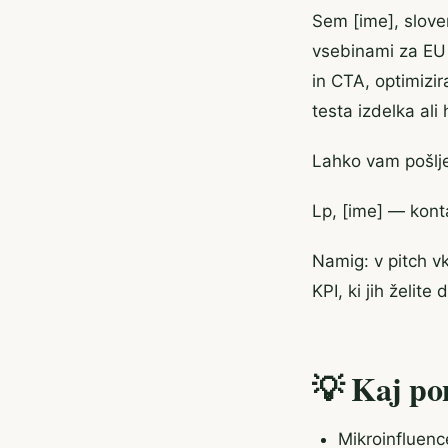
Sem [ime], sloven
vsebinami za EU
in CTA, optimizi
testa izdelka al
Lahko vam pošlje
Lp, [ime] — konta
Namig: v pitch vk
KPI, ki jih želit
💡 Kaj pon
Mikroinfluence