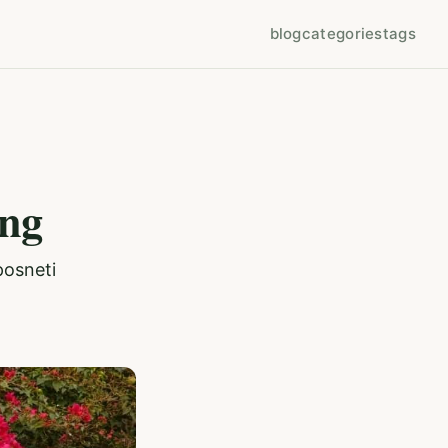
blog
categories
tags
ing
posneti