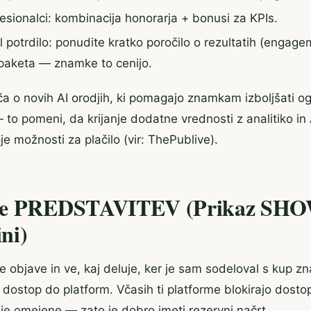
fesionalci: kombinacija honorarja + bonusi za KPIs.
l potrdilo: ponudite kratko poročilo o rezultatih (engag
 paketa — znamke to cenijo.
a o novih AI orodjih, ki pomagajo znamkam izboljšati og
 to pomeni, da krijanje dodatne vrednosti z analitiko in
e možnosti za plačilo (vir: ThePublive).
tie PREDSTAVITEV (Prikaz SH
ini)
te objave in ve, kaj deluje, ker je sam sodeloval s kup 
a dostop do platform. Včasih ti platforme blokirajo dostop
ije omejene — zato je dobro imeti rezervni načrt.