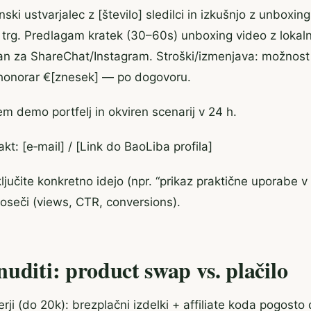
ski ustvarjalec z [število] sledilci in izkušnjo z unboxin
 trg. Predlagam kratek (30–60s) unboxing video z loka
ran za ShareChat/Instagram. Stroški/izmenjava: možnos
i honorar €[znesek] — po dogovoru.
m demo portfelj in okviren scenarij v 24 h.
kt: [e‑mail] / [Link do BaoLiba profila]
ljučite konkretno idejo (npr. “prikaz praktične uporabe v 
e doseči (views, CTR, conversions).
uditi: product swap vs. plačilo
rji (do 20k): brezplačni izdelki + affiliate koda pogosto 