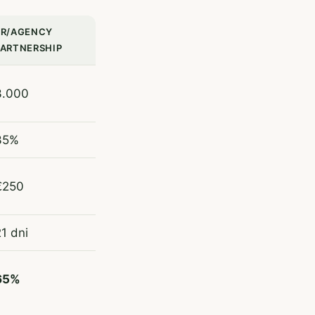
PR/AGENCY
PARTNERSHIP
3.000
35%
€250
1 dni
65%