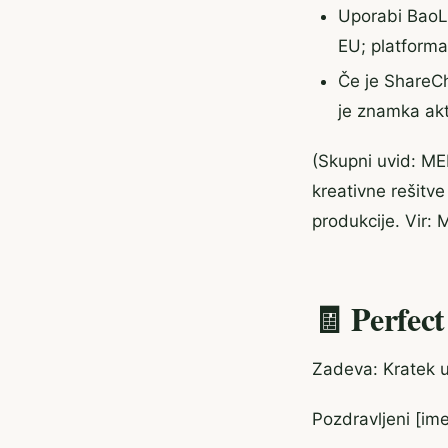
Uporabi BaoLi
EU; platforma
Če je ShareCh
je znamka akt
(Skupni uvid: MEN
kreativne rešitv
produkcije. Vir
🧾 Perfect
Zadeva: Kratek u
Pozdravljeni [ime