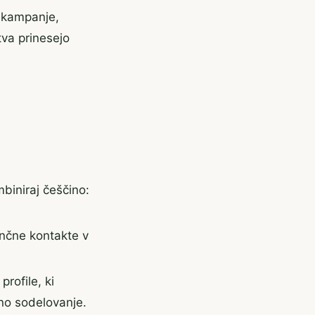
e kampanje,
tva prinesejo
biniraj češčino:
inčne kontakte v
rofile, ki
dno sodelovanje.