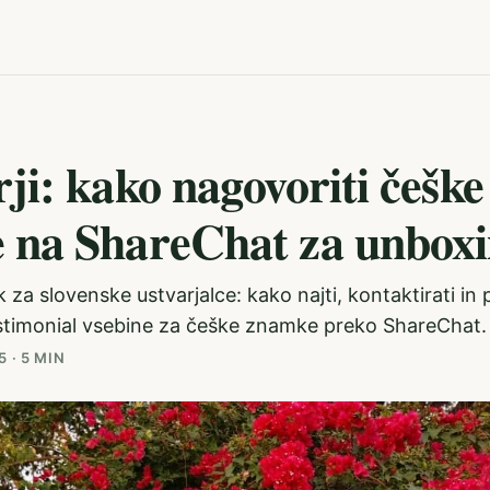
ji: kako nagovoriti češke
 na ShareChat za unbox
 za slovenske ustvarjalce: kako najti, kontaktirati in 
stimonial vsebine za češke znamke preko ShareChat.
5
·
5 MIN