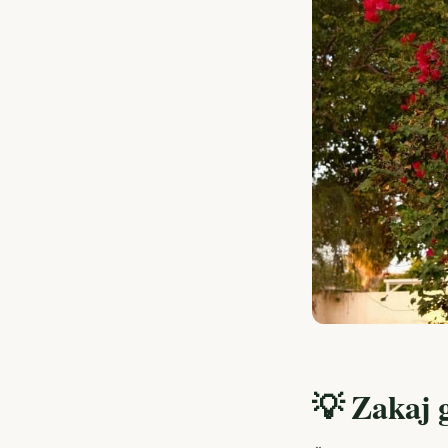
💡 Zakaj g