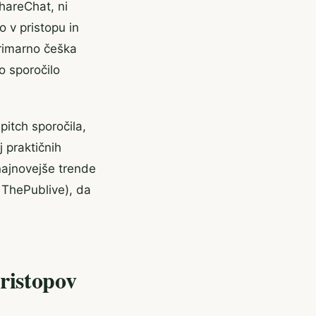
hareChat, ni
 v pristopu in
primarno češka
o sporočilo
pitch sporočila,
j praktičnih
najnovejše trende
, ThePublive), da
ristopov