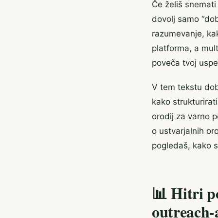
Če želiš snemati
dovolj samo “dobr
razumevanje, kak
platforma, a mult
poveča tvoj uspe
V tem tekstu dob
kako strukturirat
orodij za varno 
o ustvarjalnih o
pogledaš, kako se
📊 Hitri 
outreach-