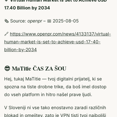
17.40 Billion by 2034
🗞️ Source:
openpr
– 📅 2025-08-05
🔗
https://www.openpr.com/news/4133137/virtual-
human-market-is-set-to-achieve-usd-17-40-
billion-by-2034
😎 MaTitie ČAS ZA ŠOU
Hej, tukaj MaTitie — tvoj digitalni prijatelj, ki se
spozna na tiste drobne trike, da boš imel dostop
do vseh platform in hitro našel prave ljudi.
V Sloveniji ni vse tako enostavno zaradi različnih
blokad in omejitev, zato je VPN tisti tvoj najboljši