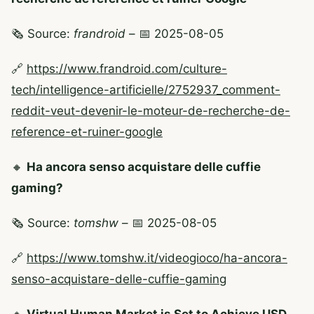
🗞️ Source:
frandroid
– 📅 2025-08-05
🔗
https://www.frandroid.com/culture-
tech/intelligence-artificielle/2752937_comment-
reddit-veut-devenir-le-moteur-de-recherche-de-
reference-et-ruiner-google
🔸
Ha ancora senso acquistare delle cuffie
gaming?
🗞️ Source:
tomshw
– 📅 2025-08-05
🔗
https://www.tomshw.it/videogioco/ha-ancora-
senso-acquistare-delle-cuffie-gaming
🔸
Virtual Human Market is Set to Achieve USD