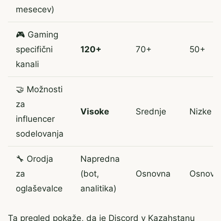
mesecev)
🎮 Gaming
specifični
120+
70+
50+
kanali
🤝 Možnosti
za
Visoke
Srednje
Nizke
influencer
sodelovanja
🔧 Orodja
Napredna
za
(bot,
Osnovna
Osnovn
oglaševalce
analitika)
Ta pregled pokaže, da je Discord v Kazahstanu