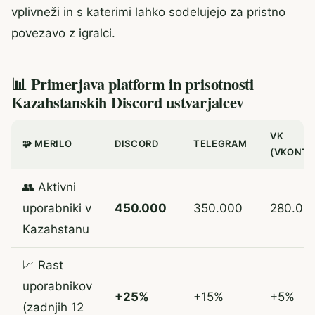
vplivneži in s katerimi lahko sodelujejo za pristno
povezavo z igralci.
📊 Primerjava platform in prisotnosti
Kazahstanskih Discord ustvarjalcev
VK
🧩 MERILO
DISCORD
TELEGRAM
(VKONTA
👥 Aktivni
uporabniki v
450.000
350.000
280.00
Kazahstanu
📈 Rast
uporabnikov
+25%
+15%
+5%
(zadnjih 12