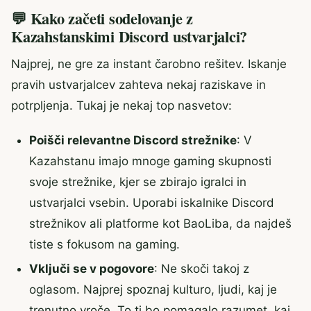
💬 Kako začeti sodelovanje z
Kazahstanskimi Discord ustvarjalci?
Najprej, ne gre za instant čarobno rešitev. Iskanje
pravih ustvarjalcev zahteva nekaj raziskave in
potrpljenja. Tukaj je nekaj top nasvetov:
Poišči relevantne Discord strežnike
: V
Kazahstanu imajo mnoge gaming skupnosti
svoje strežnike, kjer se zbirajo igralci in
ustvarjalci vsebin. Uporabi iskalnike Discord
strežnikov ali platforme kot BaoLiba, da najdeš
tiste s fokusom na gaming.
Vključi se v pogovore
: Ne skoči takoj z
oglasom. Najprej spoznaj kulturo, ljudi, kaj je
trenutno vroče. To ti bo pomagalo razumet, kaj