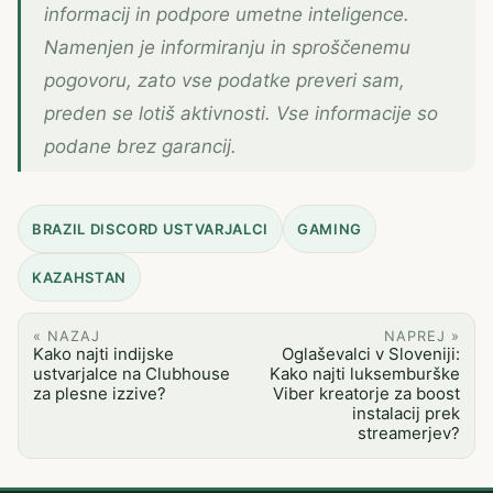
informacij in podpore umetne inteligence.
Namenjen je informiranju in sproščenemu
pogovoru, zato vse podatke preveri sam,
preden se lotiš aktivnosti. Vse informacije so
podane brez garancij.
BRAZIL DISCORD USTVARJALCI
GAMING
KAZAHSTAN
« NAZAJ
NAPREJ »
Kako najti indijske
Oglaševalci v Sloveniji:
ustvarjalce na Clubhouse
Kako najti luksemburške
za plesne izzive?
Viber kreatorje za boost
instalacij prek
streamerjev?