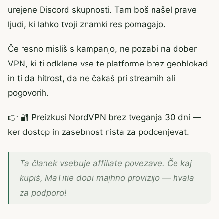
urejene Discord skupnosti. Tam boš našel prave
ljudi, ki lahko tvoji znamki res pomagajo.
Če resno misliš s kampanjo, ne pozabi na dober
VPN, ki ti odklene vse te platforme brez geoblokad
in ti da hitrost, da ne čakaš pri streamih ali
pogovorih.
👉
🔐 Preizkusi NordVPN brez tveganja 30 dni
—
ker dostop in zasebnost nista za podcenjevat.
Ta članek vsebuje affiliate povezave. Če kaj
kupiš, MaTitie dobi majhno provizijo — hvala
za podporo!