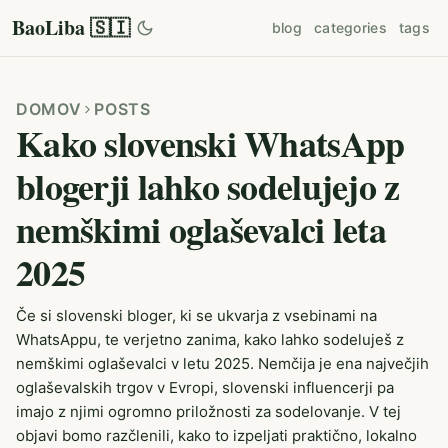
BaoLiba 🇸🇮
blog
categories
tags
DOMOV
POSTS
Kako slovenski WhatsApp
blogerji lahko sodelujejo z
nemškimi oglaševalci leta
2025
Če si slovenski bloger, ki se ukvarja z vsebinami na
WhatsAppu, te verjetno zanima, kako lahko sodeluješ z
nemškimi oglaševalci v letu 2025. Nemčija je ena največjih
oglaševalskih trgov v Evropi, slovenski influencerji pa
imajo z njimi ogromno priložnosti za sodelovanje. V tej
objavi bomo razčlenili, kako to izpeljati praktično, lokalno