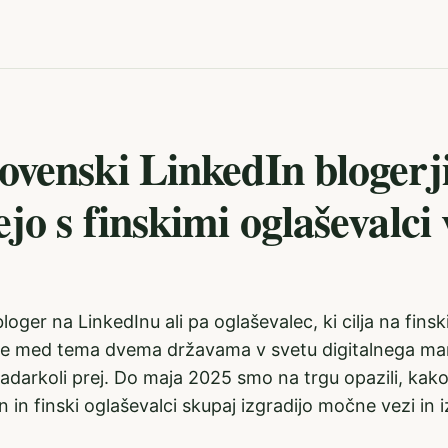
ovenski LinkedIn blogerj
jo s finskimi oglaševalci 
loger na LinkedInu ali pa oglaševalec, ki cilja na finsk
nje med tema dvema državama v svetu digitalnega ma
kadarkoli prej. Do maja 2025 smo na trgu opazili, kak
n in finski oglaševalci skupaj izgradijo močne vezi in i