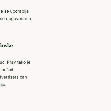
je se uporablja
se dogovorite o
finske
juč. Prav tako je
uspešnih
dvertisers can
ijo.