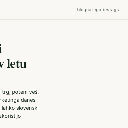
blog
categories
tags
i
v letu
i trg, potem veš,
rketinga danes
o lahko slovenski
zkoristijo