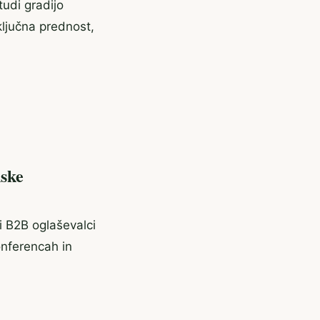
udi gradijo
ključna prednost,
nske
ki B2B oglaševalci
onferencah in