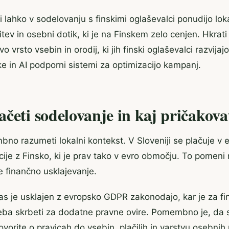
i lahko v sodelovanju s finskimi oglaševalci ponudijo lok
itev in osebni dotik, ki je na Finskem zelo cenjen. Hkra
o vrsto vsebin in orodij, ki jih finski oglaševalci razvijajo
ke in AI podporni sistemi za optimizacijo kampanj.
četi sodelovanje in kaj pričakova
no razumeti lokalni kontekst. V Sloveniji se plačuje v ev
cije z Finsko, ki je prav tako v evro območju. To pomeni
je finančno usklajevanje.
nas je usklajen z evropsko GDPR zakonodajo, kar je za fin
 treba skrbeti za dodatne pravne ovire. Pomembno je, da
vorite o pravicah do vsebin, plačilih in varstvu osebnih