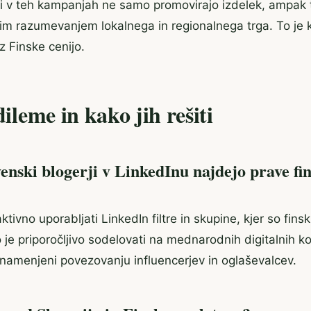
ji v teh kampanjah ne samo promovirajo izdelek, ampak t
jim razumevanjem lokalnega in regionalnega trga. To je 
iz Finske cenijo.
dileme in kako jih rešiti
enski blogerji v LinkedInu najdejo prave fi
aktivno uporabljati LinkedIn filtre in skupine, kjer so fins
o je priporočljivo sodelovati na mednarodnih digitalnih k
o namenjeni povezovanju influencerjev in oglaševalcev.