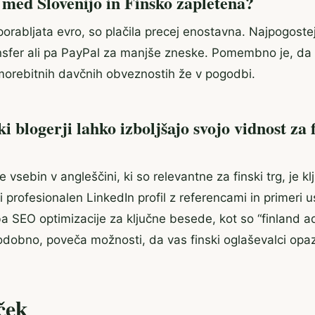
a med Slovenijo in Finsko zapletena?
porabljata evro, so plačila precej enostavna. Najpogoste
sfer ali pa PayPal za manjše zneske. Pomembno je, da 
n morebitnih davčnih obveznostih že v pogodbi.
i blogerji lahko izboljšajo svojo vidnost za 
 vsebin v angleščini, ki so relevantne za finski trg, je kl
ti profesionalen LinkedIn profil z referencami in primeri 
 SEO optimizacije za ključne besede, kot so “finland a
podobno, poveča možnosti, da vas finski oglaševalci opaz
ček