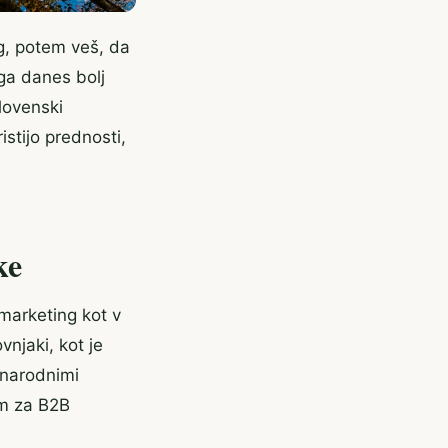
rg, potem veš, da
ga danes bolj
lovenski
istijo prednosti,
ke
 marketing kot v
vnjaki, kot je
ednarodnimi
rm za B2B