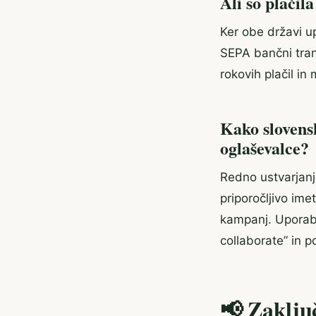
Ali so plačil
Ker obe državi u
SEPA bančni tran
rokovih plačil i
Kako slovensk
oglaševalce?
Redno ustvarjanje
priporočljivo ime
kampanj. Uporaba
collaborate” in 
📢 Zaklju