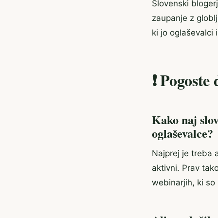
Slovenski bloger
zaupanje z globl
ki jo oglaševalci 
❗ Pogoste 
Kako naj slov
oglaševalce?
Najprej je treba 
aktivni. Prav tak
webinarjih, ki s