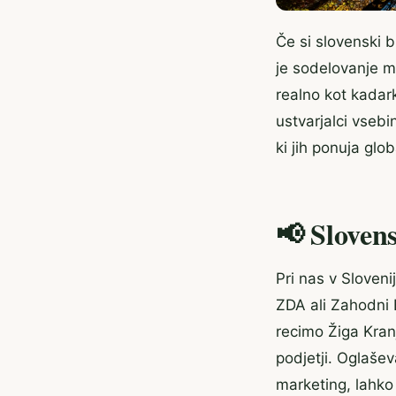
Če si slovenski b
je sodelovanje 
realno kot kadark
ustvarjalci vsebin
ki jih ponuja glo
📢 Slovens
Pri nas v Sloveni
ZDA ali Zahodni Ev
recimo Žiga Kranj
podjetji. Oglašev
marketing, lahko