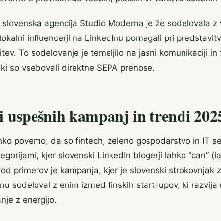
: slovenska agencija Studio Moderna je že sodelovala z 
 lokalni influencerji na LinkedInu pomagali pri predstavitvi
itev. To sodelovanje je temeljilo na jasni komunikaciji in f
, ki so vsebovali direktne SEPA prenose.
i uspešnih kampanj in trendi 202
ko povemo, da so fintech, zeleno gospodarstvo in IT s
gorijami, kjer slovenski LinkedIn blogerji lahko “can” (l
 od primerov je kampanja, kjer je slovenski strokovnjak z
nu sodeloval z enim izmed finskih start-upov, ki razvija 
nje z energijo.