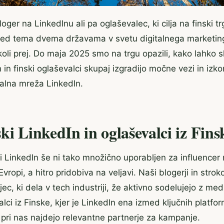
loger na LinkedInu ali pa oglaševalec, ki cilja na finski t
med tema dvema državama v svetu digitalnega marketin
oli prej. Do maja 2025 smo na trgu opazili, kako lahko s
 in finski oglaševalci skupaj izgradijo močne vezi in izkor
balna mreža LinkedIn.
ki LinkedIn in oglaševalci iz Fins
ji LinkedIn še ni tako množično uporabljen za influencer
ropi, a hitro pridobiva na veljavi. Naši blogerji in stroko
ec, ki dela v tech industriji, že aktivno sodelujejo z m
alci iz Finske, kjer je LinkedIn ena izmed ključnih platfo
 pri nas najdejo relevantne partnerje za kampanje.