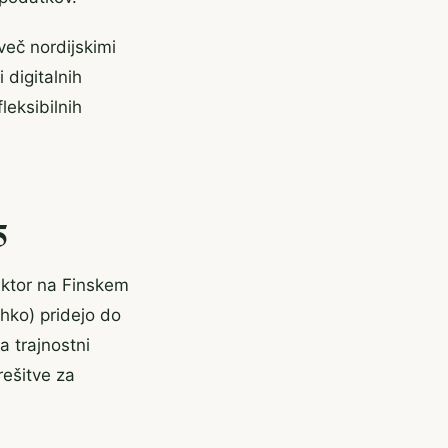
več nordijskimi
 digitalnih
leksibilnih
5
ektor na Finskem
ahko) pridejo do
a trajnostni
rešitve za