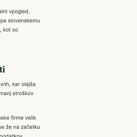
alni vpogled,
ti pa slovenskemu
, kot so
ti
rih, kar olajša
 manj stroškov
ske firme velik
 se že na začetku
 podatkov.