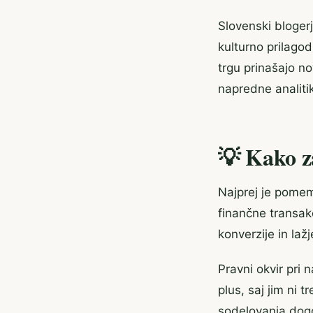
Slovenski blogerj
kulturno prilagod
trgu prinašajo nov
napredne analiti
💡 Kako za
Najprej je pomemb
finančne transak
konverzije in laž
Pravni okvir pri 
plus, saj jim ni
sodelovanja dogo