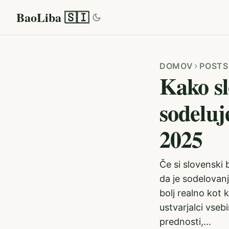
BaoLiba 🇸🇮
DOMOV
POSTS
Kako sl
sodeluje
2025
Če si slovenski b
da je sodelova
bolj realno kot 
ustvarjalci vsebi
prednosti,...