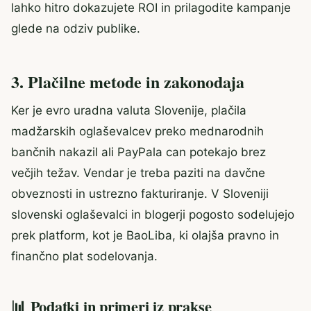
lahko hitro dokazujete ROI in prilagodite kampanje
glede na odziv publike.
3. Plačilne metode in zakonodaja
Ker je evro uradna valuta Slovenije, plačila
madžarskih oglaševalcev preko mednarodnih
bančnih nakazil ali PayPala can potekajo brez
večjih težav. Vendar je treba paziti na davčne
obveznosti in ustrezno fakturiranje. V Sloveniji
slovenski oglaševalci in blogerji pogosto sodelujejo
prek platform, kot je BaoLiba, ki olajša pravno in
finančno plat sodelovanja.
📊 Podatki in primeri iz prakse