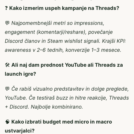
❓
Kako izmerim uspeh kampanje na Threads?
💬
Najpomembnejši metri so impressions,
engagement (komentarji/reshare), povečanje
Discord članov in Steam wishlist signali. Krajši KPI:
awareness v 2–6 tednih, konverzije 1–3 mesece.
🛠️
Ali naj dam prednost YouTube ali Threads za
launch igre?
💬
Če rabiš vizualno predstavitev in dolge preglede,
YouTube. Če testiraš buzz in hitre reakcije, Threads
+ Discord. Najbolje kombinirano.
🧠
Kako izbrati budget med micro in macro
ustvarjalci?