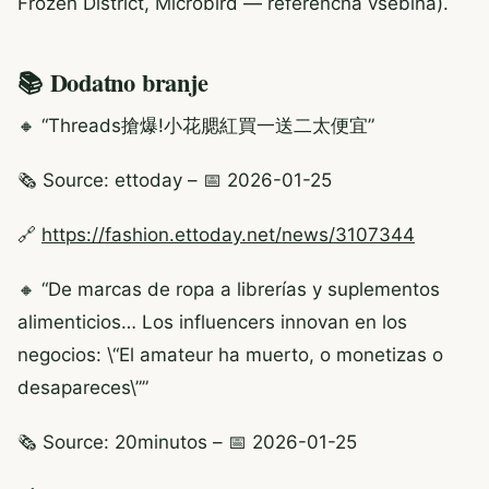
Frozen District, Microbird — referenčna vsebina).
📚 Dodatno branje
🔸 “Threads搶爆!小花腮紅買一送二太便宜”
🗞️ Source: ettoday – 📅 2026-01-25
🔗
https://fashion.ettoday.net/news/3107344
🔸 “De marcas de ropa a librerías y suplementos
alimenticios… Los influencers innovan en los
negocios: \“El amateur ha muerto, o monetizas o
desapareces\””
🗞️ Source: 20minutos – 📅 2026-01-25