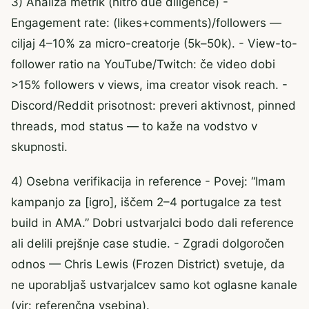
3) Analiza metrik (hitro due diligence) -
Engagement rate: (likes+comments)/followers —
ciljaj 4–10% za micro-creatorje (5k–50k). - View-to-
follower ratio na YouTube/Twitch: če video dobi
>15% followers v views, ima creator visok reach. -
Discord/Reddit prisotnost: preveri aktivnost, pinned
threads, mod status — to kaže na vodstvo v
skupnosti.
4) Osebna verifikacija in reference - Povej: “Imam
kampanjo za [igro], iščem 2–4 portugalce za test
build in AMA.” Dobri ustvarjalci bodo dali reference
ali delili prejšnje case studie. - Zgradi dolgoročen
odnos — Chris Lewis (Frozen District) svetuje, da
ne uporabljaš ustvarjalcev samo kot oglasne kanale
(vir: referenčna vsebina).