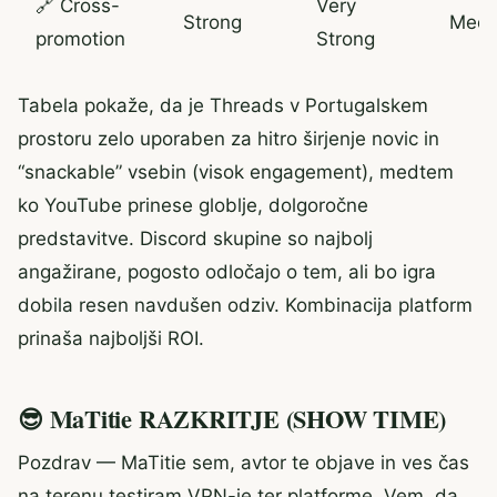
🔗 Cross-
Very
Strong
Med
promotion
Strong
Tabela pokaže, da je Threads v Portugalskem
prostoru zelo uporaben za hitro širjenje novic in
“snackable” vsebin (visok engagement), medtem
ko YouTube prinese globlje, dolgoročne
predstavitve. Discord skupine so najbolj
angažirane, pogosto odločajo o tem, ali bo igra
dobila resen navdušen odziv. Kombinacija platform
prinaša najboljši ROI.
😎 MaTitie RAZKRITJE (SHOW TIME)
Pozdrav — MaTitie sem, avtor te objave in ves čas
na terenu testiram VPN-je ter platforme. Vem, da