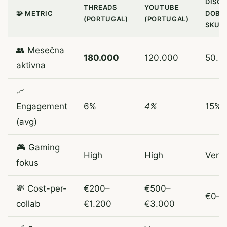
DISC
THREADS
YOUTUBE
🧩 METRIC
DOBR
(PORTUGAL)
(PORTUGAL)
SKUP
👥 Mesečna
180.000
120.000
50.0
aktivna
📈
Engagement
6%
4%
15%
(avg)
🎮 Gaming
High
High
Very
fokus
💸 Cost-per-
€200–
€500–
€0–€
collab
€1.200
€3.000