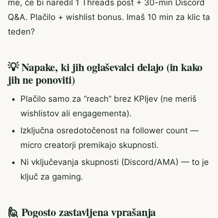
me, če bi naredil 1 Threads post + 30-min Discord
Q&A. Plačilo + wishlist bonus. Imaš 10 min za klic ta
teden?
💡 Napake, ki jih oglaševalci delajo (in kako
jih ne ponoviti)
Plačilo samo za “reach” brez KPIjev (ne meriš
wishlistov ali engagementa).
Izključna osredotočenost na follower count —
micro creatorji premikajo skupnosti.
Ni vključevanja skupnosti (Discord/AMA) — to je
ključ za gaming.
🙋 Pogosto zastavljena vprašanja