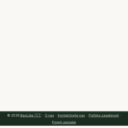
ustvariti vrednost in merljiv ROAS za sponzorje (vir:
Vamos Argentina / Verofax). ...
© 2026
BaoLiba 🇸🇮
·
O nas
·
Kontaktirajte nas
·
Politika zasebnosti
·
Pogoji uporabe