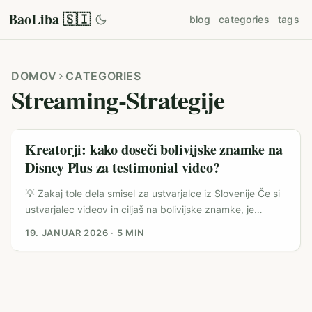
BaoLiba 🇸🇮
blog
categories
tags
DOMOV
CATEGORIES
Streaming-Strategije
Kreatorji: kako doseči bolivijske znamke na
Disney Plus za testimonial video?
💡 Zakaj tole dela smisel za ustvarjalce iz Slovenije Če si
ustvarjalec videov in ciljaš na bolivijske znamke, je
vprašanje “kako jih doseči prek vsebin na Disney Plus”
19. JANUAR 2026
·
5 MIN
povsem legitimno — zlasti ker streaming platforme zdaj
delajo več kot le predvajajo: služijo kot kontekst, medij in
(v nekaterih primerih) kanal za partnerstva. Primer
iniciative Vamos Argentina z Verofaxom kaže, da so nove
generativne AI izkušnje in navijaški angažma sposobni