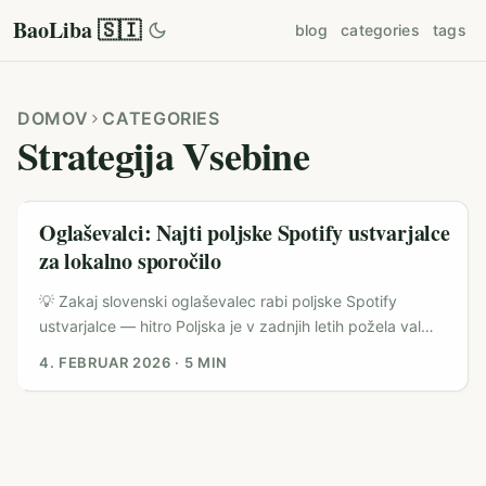
BaoLiba 🇸🇮
blog
categories
tags
DOMOV
CATEGORIES
Strategija Vsebine
Oglaševalci: Najti poljske Spotify ustvarjalce
za lokalno sporočilo
💡 Zakaj slovenski oglaševalec rabi poljske Spotify
ustvarjalce — hitro Poljska je v zadnjih letih požela val
ustvarjalnega talenta: velik gaming ekosistem, močna
4. FEBRUAR 2026
·
5 MIN
glasbena scena in hitro rastoči podcasti. Če kot slovenski
oglaševalec želiš lokalizirati sporočilo za poljski trg,
Spotify ni le kanal za glasbo — je mesto, kjer Poljaki
poslušajo podcaste, odkrijejo nove izvajalce in sledijo
kuriranim playlistam. Glavni izziv ni najti influencerjev na