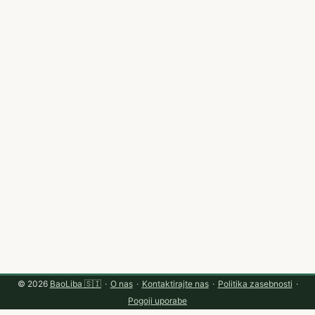
Instagramu — gre za iskanje ustvarjalcev z avdiencami
na Spotify (glasbeniki, playlist kuratorji, podcast hosti) in
njihovo aktivacijo tako, da sporočilo zveni lokalno (ton,
kulturni kontekst, format). V tej objavi ti pokažem
praktične korake: od odkrivanja creatorjev do strategije
sodelovanja, merjenja uspeha in pasti, ki jih je vredno se
izogniti. ...
© 2026
BaoLiba 🇸🇮
·
O nas
·
Kontaktirajte nas
·
Politika zasebnosti
·
Pogoji uporabe