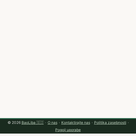
© 2026
BaoLiba 🇸🇮
·
O nas
·
Kontaktirajte nas
·
Politika zasebnosti
·
Pogoji uporabe