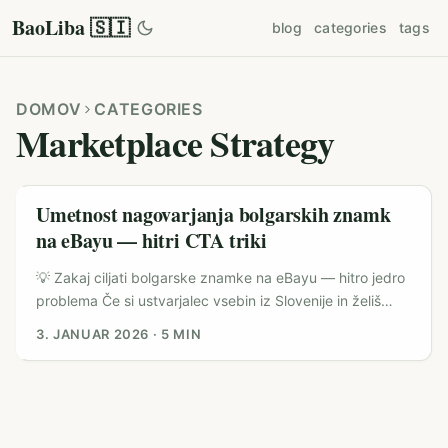
BaoLiba 🇸🇮
blog
categories
tags
DOMOV
CATEGORIES
Marketplace Strategy
Umetnost nagovarjanja bolgarskih znamk
na eBayu — hitri CTA triki
💡 Zakaj ciljati bolgarske znamke na eBayu — hitro jedro
problema Če si ustvarjalec vsebin iz Slovenije in želiš
sodelovati z bolgarskimi znamkami na eBayu, ne gre
3. JANUAR 2026
·
5 MIN
samo za najdbo prodajalca. Gre za razumevanje
lokalnega jezika, ponudbene dinamike na platformi in
novega orodja v igri — AI iskalcev na eBayu, ki spreminja,
kako kupci najdejo izdelke (referenca: eBay internal AI
insights). ...