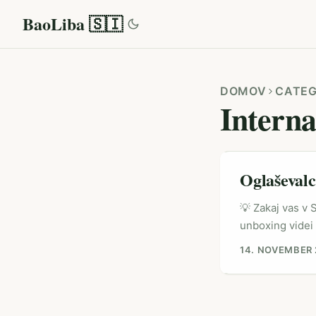
BaoLiba 🇸🇮
DOMOV
CATEG
Intern
Oglaševalc
💡 Zakaj vas v 
unboxing videi 
e‑commerce in l
14. NOVEMBER
prave osebe — p
viralnost Labub
bolj učinkovit 
...