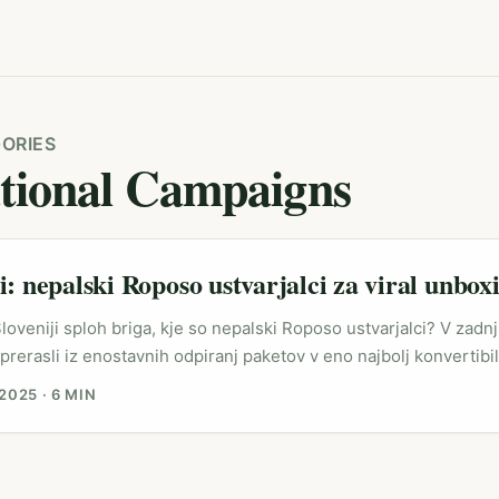
ORIES
ational Campaigns
i: nepalski Roposo ustvarjalci za viral unbox
Sloveniji sploh briga, kje so nepalski Roposo ustvarjalci? V zadnj
prerasli iz enostavnih odpiranj paketov v eno najbolj konvertibi
ifestyle znamke. Trend deluje zato, ker gledalec vidi, kako izde
 2025
·
6 MIN
ovsem avtentično in v realnem času. To je ista dinamika, ki je
u figuric preko TikToka in Instagram skupnosti; ustvarjalci so na
kot kadarkoli prej (vir: fragment iz referenčne vsebine o viralnos