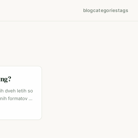
blog
categories
tags
ing?
ih dveh letih so
lnih formatov za
lek pride v roke
 pognala
redili marketing
ti in unboxingu).