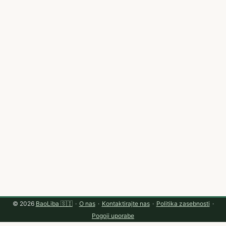
referenčni material). ...
© 2026
BaoLiba 🇸🇮
·
O nas
·
Kontaktirajte nas
·
Politika zasebnosti
·
Pogoji uporabe