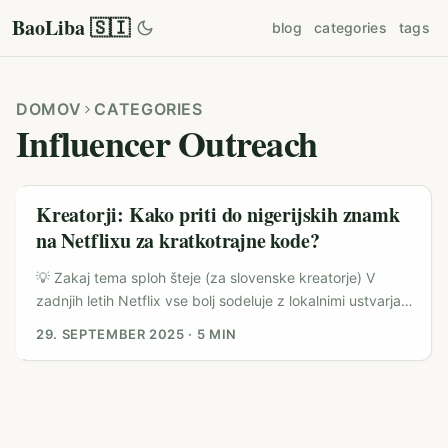
BaoLiba 🇸🇮
blog
categories
tags
DOMOV
CATEGORIES
Influencer Outreach
Kreatorji: Kako priti do nigerijskih znamk
na Netflixu za kratkotrajne kode?
💡 Zakaj tema sploh šteje (za slovenske kreatorje) V
zadnjih letih Netflix vse bolj sodeluje z lokalnimi ustvarjalci
vsebin in znamkami — od fizičnih Netflix trgovin v ZDA
29. SEPTEMBER 2025
·
5 MIN
do merchandise dropsov in partnerstev. V referenčnem
materialu je izpostavljeno, da Netflix odpira fizične
trgovine in išče osebje, ki pozna platformo (oglas o plači
$20/uro), kar kaže na strategijo izpostavljanja znamk in
merch‑izkusov uporabnikom. (Referenca: izbrani