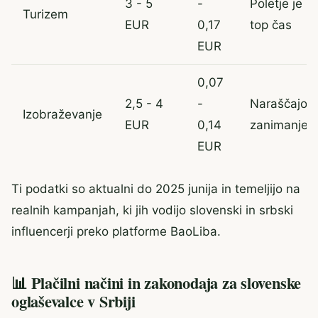
3 - 5
-
Poletje je
Turizem
EUR
0,17
top čas
EUR
0,07
2,5 - 4
-
Naraščajoč
Izobraževanje
EUR
0,14
zanimanje
EUR
Ti podatki so aktualni do 2025 junija in temeljijo na
realnih kampanjah, ki jih vodijo slovenski in srbski
influencerji preko platforme BaoLiba.
📊 Plačilni načini in zakonodaja za slovenske
oglaševalce v Srbiji