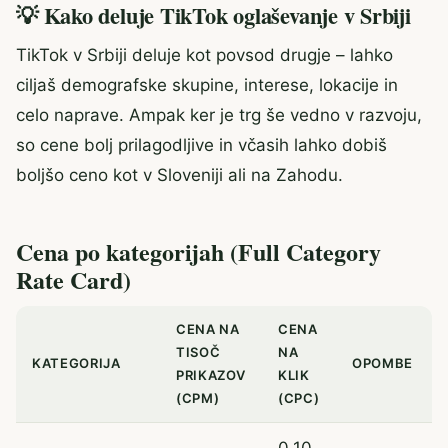
💡 Kako deluje TikTok oglaševanje v Srbiji
TikTok v Srbiji deluje kot povsod drugje – lahko
ciljaš demografske skupine, interese, lokacije in
celo naprave. Ampak ker je trg še vedno v razvoju,
so cene bolj prilagodljive in včasih lahko dobiš
boljšo ceno kot v Sloveniji ali na Zahodu.
Cena po kategorijah (Full Category
Rate Card)
CENA NA
CENA
TISOČ
NA
KATEGORIJA
OPOMBE
PRIKAZOV
KLIK
(CPM)
(CPC)
0,10