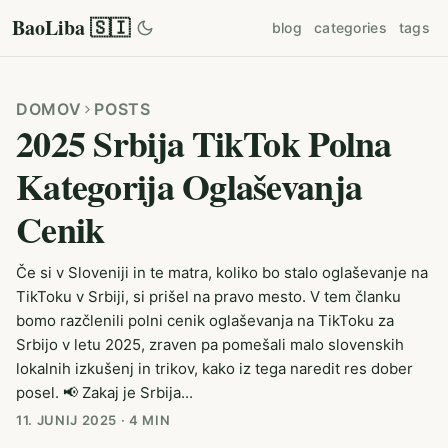
BaoLiba 🇸🇮
blog
categories
tags
DOMOV
POSTS
2025 Srbija TikTok Polna
Kategorija Oglaševanja
Cenik
Če si v Sloveniji in te matra, koliko bo stalo oglaševanje na
TikToku v Srbiji, si prišel na pravo mesto. V tem članku
bomo razčlenili polni cenik oglaševanja na TikToku za
Srbijo v letu 2025, zraven pa pomešali malo slovenskih
lokalnih izkušenj in trikov, kako iz tega naredit res dober
posel. 📢 Zakaj je Srbija...
11. JUNIJ 2025
·
4 MIN