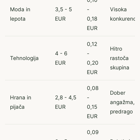
Moda in
3,5 - 5
-
Visoka
lepota
EUR
0,18
konkurenca
EUR
0,12
Hitro
4 - 6
-
Tehnologija
rastoča
EUR
0,20
skupina
EUR
0,08
Dober
Hrana in
2,8 - 4,5
-
angažma, n
pijača
EUR
0,15
predrago
EUR
0,09