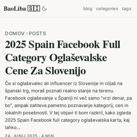
BaoLiba 🇸🇮
blog
categories
tags
DOMOV
POSTS
2025 Spain Facebook Full
Category Oglaševalske
Cene Za Slovenijo
Če si oglaševalec ali influencer iz Slovenije in ciljaš na
španski trg, moraš poznati realno stanje na terenu.
Facebook oglaševanje v Španiji ni več samo “vrzi denar, pa
bo”, ampak zahteva pametno poznavanje kategorij, cen in
lokalnih posebnosti. V tej objavi ti bom razkril, kako zgleda
2025 Spain Facebook full category oglaševalska karta, kaj
lahko...
24. JUNIJ 2025
·
4 MIN