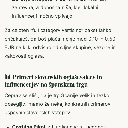
zahtevna, a donosna niša, kjer lokalni
influencerji močno vplivajo.
Za celoten “full category vertising” paket lahko
pričakuješ, da boš plačal nekje med 0,10 in 0,50
EUR na klik, odvisno od ciljne skupine, sezone in
kakovosti oglasa.
📊 Primeri slovenskih oglaševalcev in
influencerjev na španskem trgu
Čeprav se sliši, da je trg Španije velik in težko
dosegljiv, imamo že nekaj konkretnih primerov
uspešnih slovenskih vstopov:
Gostilna Pikol
iz Ljubljane je s Facebook