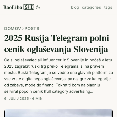
BaoLiba 🇸🇮
blog
categories
tags
DOMOV
POSTS
2025 Rusija Telegram polni
cenik oglaševanja Slovenija
Če si oglaševalec ali influencer iz Slovenije in hočeš v letu
2025 zagrabit ruski trg preko Telegrama, si na pravem
mestu. Ruski Telegram je še vedno ena glavnih platform za
vse vrste digitalnega oglaševanja, pa naj gre za kategorije
od zabave, mode do financ. Tokrat ti bom na pladnju
serviral popoln cenik (full category advertising...
6. JULIJ 2025
·
4 MIN