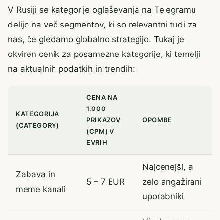
V Rusiji se kategorije oglaševanja na Telegramu
delijo na več segmentov, ki so relevantni tudi za
nas, če gledamo globalno strategijo. Tukaj je
okviren cenik za posamezne kategorije, ki temelji
na aktualnih podatkih in trendih:
CENA NA
1.000
KATEGORIJA
PRIKAZOV
OPOMBE
(CATEGORY)
(CPM) V
EVRIH
Najcenejši, a
Zabava in
5 – 7 EUR
zelo angažirani
meme kanali
uporabniki