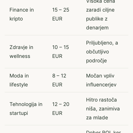
Visoka cena
Finance in
15 – 25
zaradi ciljne
kripto
EUR
publike z
denarjem
Priljubljeno, a
Zdravje in
10 – 15
občutljivo
wellness
EUR
področje
Moda in
8 – 12
Močan vpliv
lifestyle
EUR
influencerjev
Hitro rastoča
Tehnologija in
12 – 20
niša, zanimiva
startupi
EUR
za mlade
Dober ROI, ker