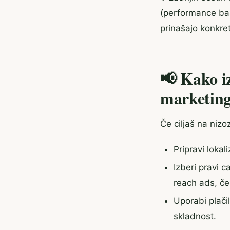
(performance base
prinašajo konkre
📢 Kako iz
marketing
Če ciljaš na nizo
Pripravi lokal
Izberi pravi 
reach ads, če
Uporabi plači
skladnost.