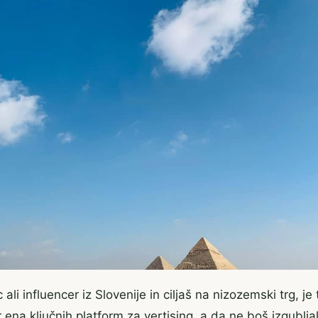
ali influencer iz Slovenije in ciljaš na nizozemski trg, je
 ena ključnih platform za vertising, a da ne boš izgubljal