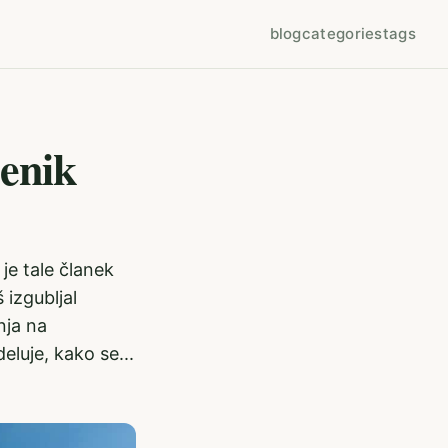
blog
categories
tags
cenik
 je tale članek
 izgubljal
nja na
eluje, kako se...