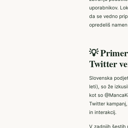
uporabnikov. Loka
da se vedno prip
opredeliš namen 
💡 Primeri
Twitter ve
Slovenska podjetj
leti), so že izku
kot so @MancaKo
Twitter kampanj,
in interakcij.
V zadnjih šestih 