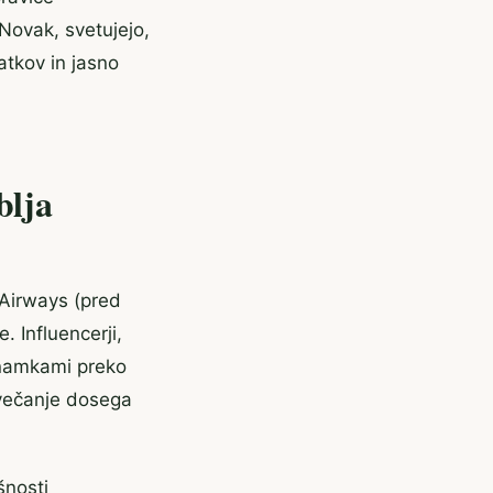
 Novak, svetujejo,
tkov in jasno
blja
a Airways (pred
. Influencerji,
znamkami preko
ovečanje dosega
šnosti