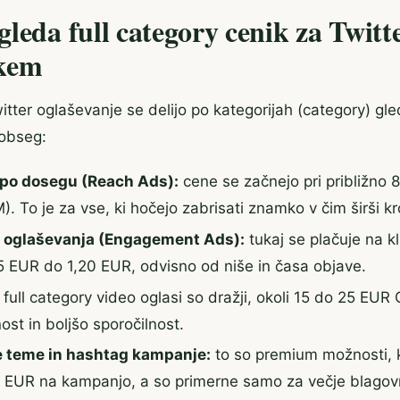
leda full category cenik za Twitt
kem
witter oglaševanje se delijo po kategorijah (category) gle
 obseg:
po dosegu (Reach Ads):
cene se začnejo pri približno 
. To je za vse, ki hočejo zabrisati znamko v čim širši kr
a oglaševanja (Engagement Ads):
tukaj se plačuje na kl
 EUR do 1,20 EUR, odvisno od niše in časa objave.
full category video oglasi so dražji, okoli 15 do 25 EUR
ost in boljšo sporočilnost.
 teme in hashtag kampanje:
to so premium možnosti, k
 EUR na kampanjo, a so primerne samo za večje blagov