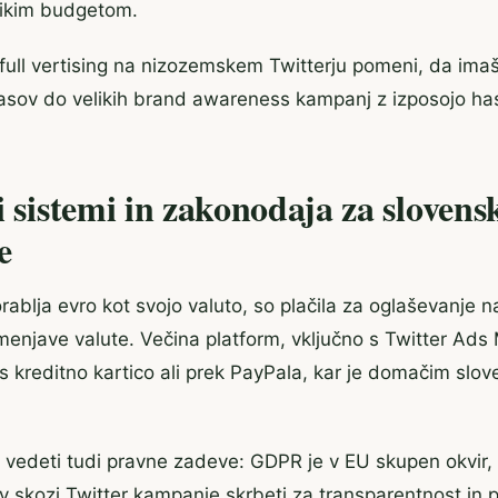
likim budgetom.
ll vertising na nizozemskem Twitterju pomeni, da imaš
asov do velikih brand awareness kampanj z izposojo ha
i sistemi in zakonodaja za slovens
e
orablja evro kot svojo valuto, so plačila za oglaševanj
enjave valute. Večina platform, vključno s Twitter Ad
s kreditno kartico ali prek PayPala, kar je domačim slo
edeti tudi pravne zadeve: GDPR je v EU skupen okvir, 
v skozi Twitter kampanje skrbeti za transparentnost in 