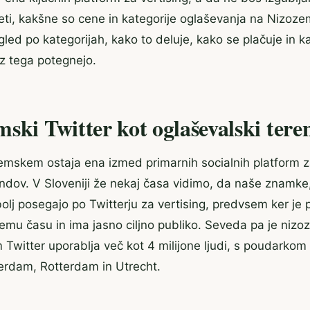
ti, kakšne so cene in kategorije oglaševanja na Nizoze
gled po kategorijah, kako to deluje, kako se plačuje in ka
 iz tega potegnejo.
ski Twitter kot oglaševalski tere
emskem ostaja ena izmed primarnih socialnih platform za 
rendov. V Sloveniji že nekaj časa vidimo, da naše znamke,
lj posegajo po Twitterju za vertising, predvsem ker je p
mu času in ima jasno ciljno publiko. Seveda pa je nizoz
Twitter uporablja več kot 4 milijone ljudi, s poudarkom
erdam, Rotterdam in Utrecht.