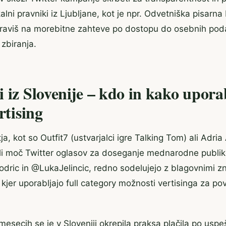
lni pravniki iz Ljubljane, kot je npr. Odvetniška pisarna
raviš na morebitne zahteve po dostopu do osebnih poda
zbiranja.
 iz Slovenije – kdo in kako upora
rtising
a, kot so Outfit7 (ustvarjalci igre Talking Tom) ali Adri
sili moč Twitter oglasov za doseganje mednarodne publike
dric in @LukaJelincic, redno sodelujejo z blagovnimi 
 kjer uporabljajo full category možnosti vertisinga za p
mesecih se je v Sloveniji okrepila praksa plačila po uspe