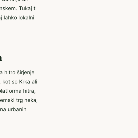
mskem. Tukaj ti
j lahko lokalni
n
hitro širjenje
 kot so Krka ali
latforma hitra,
emski trg nekaj
 na urbanih