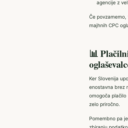
agencije z ve
Če povzamemo, fu
majhnih CPC ogl
📊 Plačiln
oglaševalc
Ker Slovenija up
enostavna brez m
omogoča plačilo 
zelo priročno.
Pomembno pa je v
zbiranju podatko