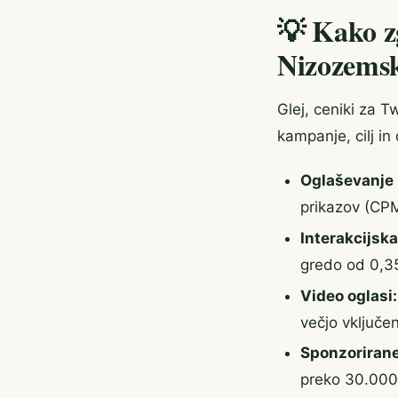
💡 Kako zg
Nizozems
Glej, ceniki za T
kampanje, cilj in
Oglaševanje 
prikazov (CPM)
Interakcijsk
gredo od 0,35
Video oglasi:
večjo vključen
Sponzorirane
preko 30.000