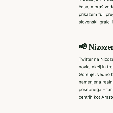
časa, moraš vede
prikažem full pre
slovenski igralci
📢 Nizozem
Twitter na Nizoz
novic, akcij in t
Gorenje, vedno bo
namenjena realne
posebnega – tam 
centrih kot Amst