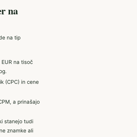
er na
de na tip
8 EUR na tisoč
og.
ik (CPC) in cene
 CPM, a prinašajo
i stanejo tudi
ne znamke ali