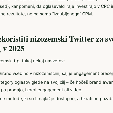
d), kar pomeni, da oglaševalci raje investirajo v CPC in
tne rezultate, ne pa samo “izgubljenega” CPM.
koristiti nizozemski Twitter za sv
 v 2025
zemski trg, tukaj nekaj nasvetov:
izirano vsebino v nizozemščini, saj je engagement precej v
category oglasov glede na svoj cilj – če hočeš brand awa
 pa prodajo, izberi engagement ali video.
lne metode, ki so ti najlažje dostopne, a hkrati ne poza