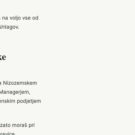
 na voljo vse od
shtagov.
ke
e na Nizozemskem
s Managerjem,
venskim podjetjem
zato moraš pri
pravice