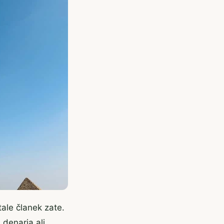
 tale članek zate.
 denarja ali