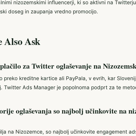
lnimi nizozemskimi influencerji, ki so aktivni na Twitterju 
ski doseg in zaupanja vredno promocijo.
e Also Ask
plačilo za Twitter oglaševanje na Nizozem
no preko kreditne kartice ali PayPala, v evrih, kar Slove
ij. Twitter Ads Manager je popolnoma podprt za te meto
orije oglaševanja so najbolj učinkovite na 
cilja na Nizozemce, so najbolj učinkovite engagement ads