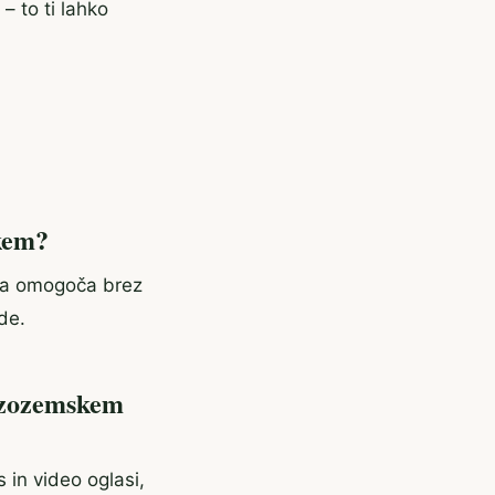
– to ti lahko
skem?
nija omogoča brez
de.
nizozemskem
 in video oglasi,