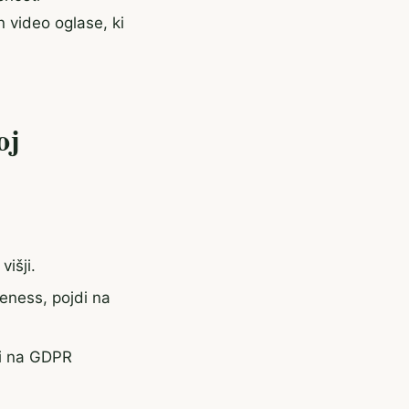
 video oglase, ki
oj
išji.
reness, pojdi na
bi na GDPR