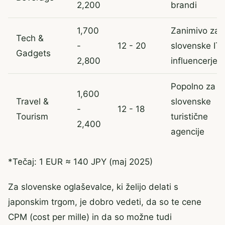
2,200
brandi
1,700
Zanimivo za
Tech &
-
12 - 20
slovenske IT
Gadgets
2,800
influencerje
Popolno za
1,600
Travel &
slovenske
-
12 - 18
Tourism
turistične
2,400
agencije
*Tečaj: 1 EUR ≈ 140 JPY (maj 2025)
Za slovenske oglaševalce, ki želijo delati s
japonskim trgom, je dobro vedeti, da so te cene
CPM (cost per mille) in da so možne tudi