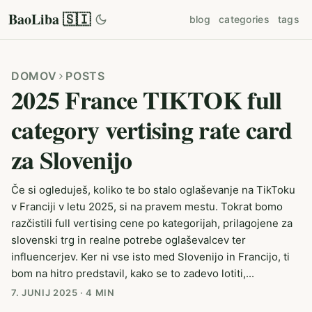
BaoLiba 🇸🇮
blog
categories
tags
DOMOV
POSTS
2025 France TIKTOK full
category vertising rate card
za Slovenijo
Če si ogleduješ, koliko te bo stalo oglaševanje na TikToku
v Franciji v letu 2025, si na pravem mestu. Tokrat bomo
razčistili full vertising cene po kategorijah, prilagojene za
slovenski trg in realne potrebe oglaševalcev ter
influencerjev. Ker ni vse isto med Slovenijo in Francijo, ti
bom na hitro predstavil, kako se to zadevo lotiti,...
7. JUNIJ 2025
·
4 MIN