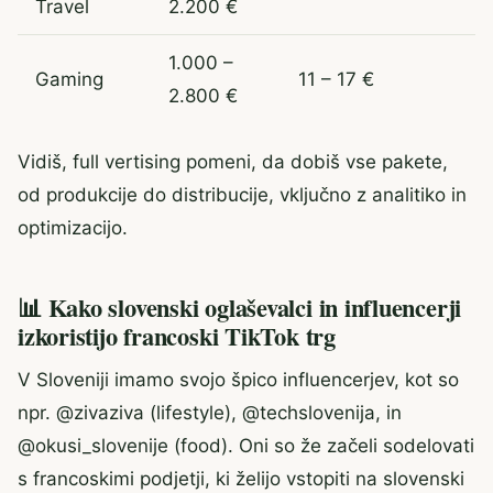
Travel
2.200 €
1.000 –
Gaming
11 – 17 €
2.800 €
Vidiš, full vertising pomeni, da dobiš vse pakete,
od produkcije do distribucije, vključno z analitiko in
optimizacijo.
📊 Kako slovenski oglaševalci in influencerji
izkoristijo francoski TikTok trg
V Sloveniji imamo svojo špico influencerjev, kot so
npr. @zivaziva (lifestyle), @techslovenija, in
@okusi_slovenije (food). Oni so že začeli sodelovati
s francoskimi podjetji, ki želijo vstopiti na slovenski