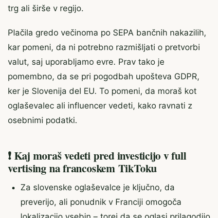
trg ali širše v regijo.
Plačila gredo večinoma po SEPA bančnih nakazilih,
kar pomeni, da ni potrebno razmišljati o pretvorbi
valut, saj uporabljamo evre. Prav tako je
pomembno, da se pri pogodbah upošteva GDPR,
ker je Slovenija del EU. To pomeni, da moraš kot
oglaševalec ali influencer vedeti, kako ravnati z
osebnimi podatki.
❗ Kaj moraš vedeti pred investicijo v full
vertising na francoskem TikToku
Za slovenske oglaševalce je ključno, da
preverijo, ali ponudnik v Franciji omogoča
lokalizacijo vsebin – torej da se oglasi prilagodijo