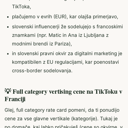
TikToka,
plačujemo v evrih (EUR), kar olajša primerjavo,
slovenski influencerji že sodelujejo s francoskimi
znamkami (npr. Matic in Ana iz Ljubljana z
modnimi brendi iz Pariza),
in slovenski pravni okvir za digitalni marketing je
kompatibilen z EU regulacijami, kar poenostavi
cross-border sodelovanja.
💡 Full category vertising cene na TikToku v
Franciji
Glej, full category rate card pomeni, da ti ponudijo
cene za vse glavne vertikale (kategorije). Tukaj je
po domače, kaj lahko pričakuješ (cene so okvirne, v