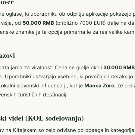
eover
ne oglase, ki uporabniku ob odprtju aplikacije pokažejo
 višja, od
50.000 RMB
(približno 7000 EUR) dalje na da
enske znamke je ta opcija primerna le za res velike kam
azovi
zlata jama za viralnost. Cena se giblje okoli
30.000 RMB
a. Uporabniki ustvarjajo vsebine, ki povečajo interakcijo 
kalni slovenski influencerji, kot je
Manca Zorc
, že prei
enskih turističnih destinacij.
ski videi (KOL sodelovanja)
ev na Kitajskem so zelo odvisne od obsega in kategorije