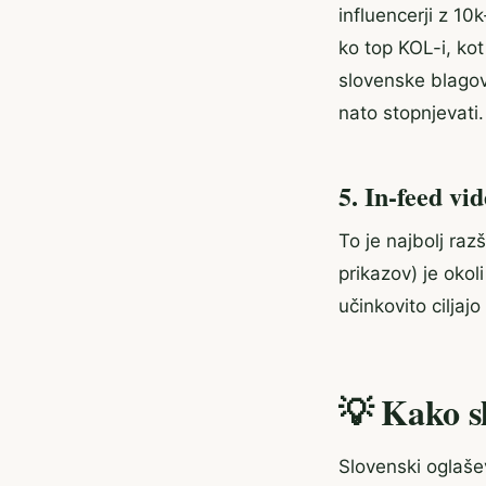
influencerji z 10
ko top KOL-i, ko
slovenske blagovne
nato stopnjevati.
5. In-feed vid
To je najbolj ra
prikazov) je okol
učinkovito cilja
💡 Kako sl
Slovenski oglašev