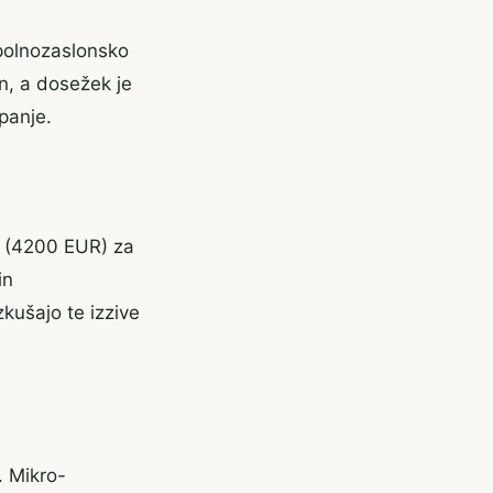
 polnozaslonsko
n, a dosežek je
panje.
(4200 EUR) za
in
zkušajo te izzive
. Mikro-