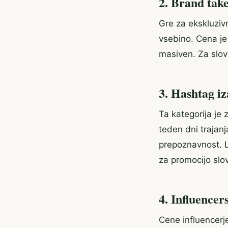
2. Brand tak
Gre za ekskluziv
vsebino. Cena je
masiven. Za slov
3. Hashtag iz
Ta kategorija je 
teden dni trajanj
prepoznavnost. Lo
za promocijo slov
4. Influencer
Cene influencerj