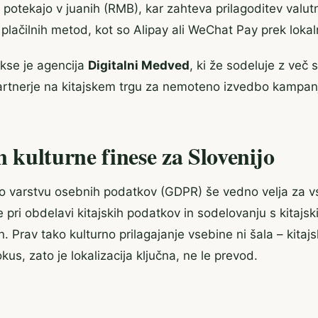
k potekajo v juanih (RMB), kar zahteva prilagoditev valutn
plačilnih metod, kot so Alipay ali WeChat Pay prek lokal
kse je agencija
Digitalni Medved
, ki že sodeluje z več 
partnerje na kitajskem trgu za nemoteno izvedbo kampan
n kulturne finese za Slovenijo
o varstvu osebnih podatkov (GDPR) še vedno velja za vs
je pri obdelavi kitajskih podatkov in sodelovanju s kitajski
n. Prav tako kulturno prilagajanje vsebine ni šala – kitaj
us, zato je lokalizacija ključna, ne le prevod.