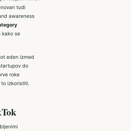
menovan tudi
brand awareness
category
n kako se
l kot eden izmed
 startupov do
prve roke
to izkoristiti.
kTok
bljenimi