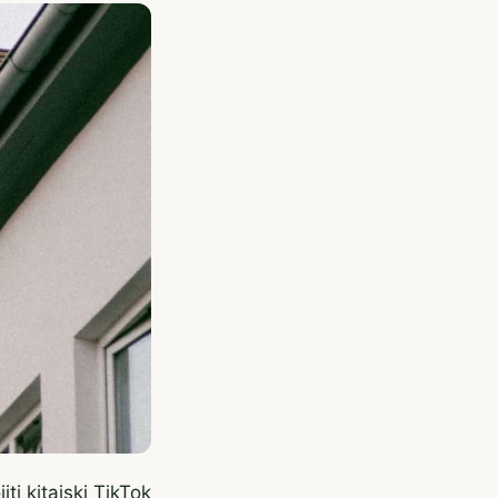
iti kitajski TikTok