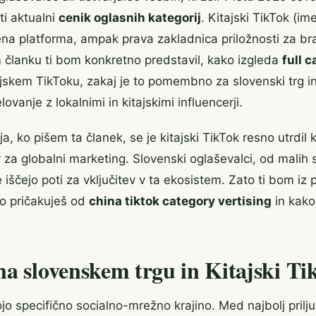
ti aktualni
cenik oglasnih kategorij
. Kitajski TikTok (i
 ena platforma, ampak prava zakladnica priložnosti za 
m članku ti bom konkretno predstavil, kako izgleda
full 
jskem TikToku, zakaj je to pomembno za slovenski trg i
lovanje z lokalnimi in kitajskimi influencerji.
ja, ko pišem ta članek, se je kitajski TikTok resno utrdi
v za globalni marketing. Slovenski oglaševalci, od malih
že iščejo poti za vključitev v ta ekosistem. Zato ti bom iz 
ko pričakuješ od
china tiktok category vertising
in kako 
na slovenskem trgu in Kitajski Ti
jo specifično socialno-mrežno krajino. Med najbolj prilju