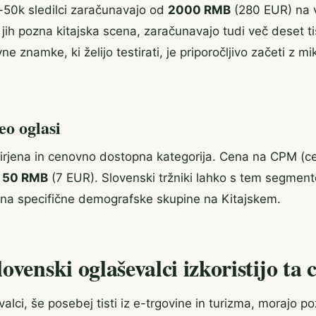
k-50k sledilci zaračunavajo od
2000 RMB
(280 EUR) na 
t jih pozna kitajska scena, zaračunavajo tudi več deset 
 znamke, ki želijo testirati, je priporočljivo začeti z mik
eo oglasi
zširjena in cenovno dostopna kategorija. Cena na CPM (c
i
50 RMB
(7 EUR). Slovenski tržniki lahko s tem segmen
jo na specifične demografske skupine na Kitajskem.
ovenski oglaševalci izkoristijo ta 
alci, še posebej tisti iz e-trgovine in turizma, morajo po