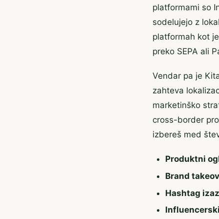
platformami so I
sodelujejo z lok
platformah kot je
preko SEPA ali P
Vendar pa je Kit
zahteva lokalizac
marketinško strate
cross-border pro
izbereš med števi
Produktni og
Brand takeov
Hashtag izaz
Influencerski