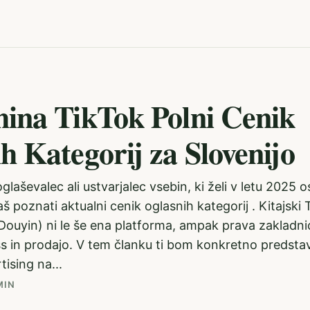
ina TikTok Polni Cenik
h Kategorij za Slovenijo
glaševalec ali ustvarjalec vsebin, ki želi v letu 2025 osv
š poznati aktualni cenik oglasnih kategorij . Kitajski 
Douyin) ni le še ena platforma, ampak prava zakladnic
 in prodajo. V tem članku ti bom konkretno predstavi
tising na...
MIN