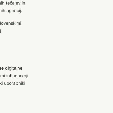
ih tečajev in
nih agencij.
slovenskimi
j.
e digitalne
mi influencerji
ski uporabniki