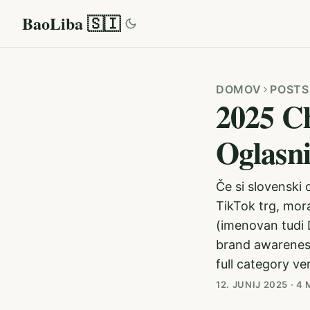
BaoLiba 🇸🇮
DOMOV
POSTS
2025 Ch
Oglasni
Če si slovenski o
TikTok trg, mora
(imenovan tudi 
brand awareness
full category ver
12. JUNIJ 2025
·
4 