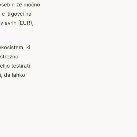
i vsebin že močno
i e-trgovci na
v evrih (EUR),
ekosistem, ki
ustrezno
lijo testirati
, da lahko