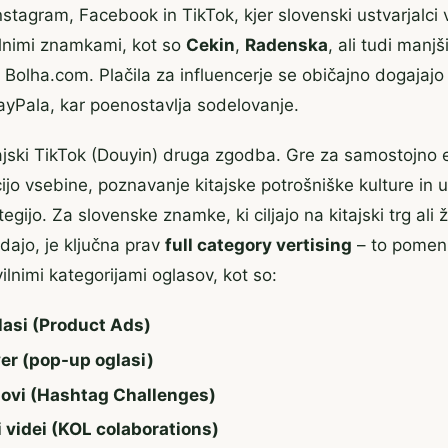
nstagram, Facebook in TikTok, kjer slovenski ustvarjalc
alnimi znamkami, kot so
Cekin
,
Radenska
, ali tudi manjš
 Bolha.com. Plačila za influencerje se običajno dogajajo 
ayPala, kar poenostavlja sodelovanje.
ajski TikTok (Douyin) druga zgodba. Gre za samostojno 
ijo vsebine, poznavanje kitajske potrošniške kulture in 
gijo. Za slovenske znamke, ki ciljajo na kitajski trg ali že
dajo, je ključna prav
full category vertising
– to pomeni
lnimi kategorijami oglasov, kot so:
lasi (Product Ads)
er (pop-up oglasi)
ovi (Hashtag Challenges)
 videi (KOL colaborations)