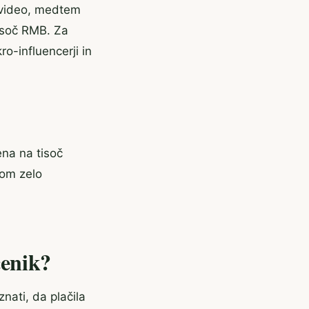
video, medtem
tisoč RMB. Za
ro-influencerji in
ena na tisoč
tom zelo
cenik?
znati, da plačila