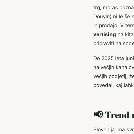
trg, moraš pozna
Douyin) ni le še
in prodajo. V te
vertising
na kita
pripraviti na sode
Do 2025 leta juni
največjih kanalo
večjih podjetij, 
povedal, kaj lah
📢 Trend 
Slovenija ima svo