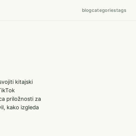
blog
categories
tags
ojiti kitajski
TikTok
a priložnosti za
l, kako izgleda