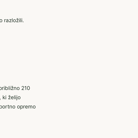
 razložili.
približno 210
ki želijo
športno opremo