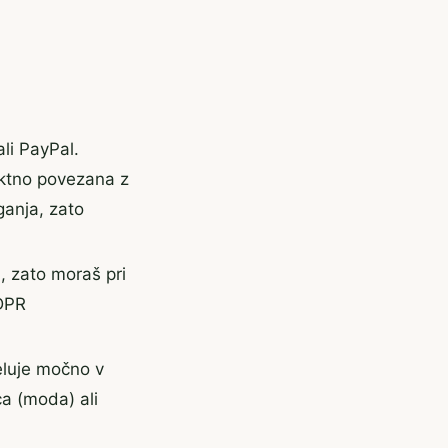
li PayPal.
ektno povezana z
ganja, zato
 zato moraš pri
GDPR
eluje močno v
ca (moda) ali