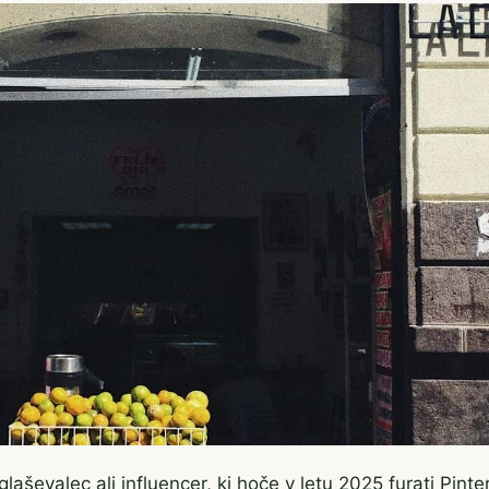
glaševalec ali influencer, ki hoče v letu 2025 furati Pint