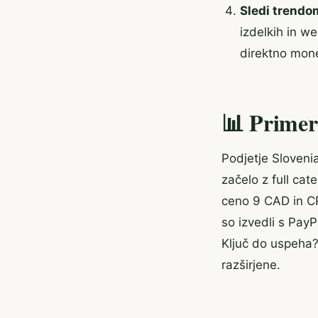
Sledi trendo
izdelkih in we
direktno mone
📊 Primer
Podjetje Sloveni
začelo z full ca
ceno 9 CAD in CP
so izvedli s PayP
Ključ do uspeha? 
razširjene.