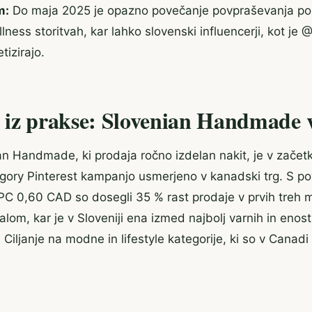
m:
Do maja 2025 je opazno povečanje povpraševanja po 
llness storitvah, kar lahko slovenski influencerji, kot je
tizirajo.
 iz prakse: Slovenian Handmade 
an Handmade, ki prodaja ročno izdelan nakit, je v začet
tegory Pinterest kampanjo usmerjeno v kanadski trg. S 
C 0,60 CAD so dosegli 35 % rast prodaje v prvih treh m
alom, kar je v Sloveniji ena izmed najbolj varnih in enos
Ciljanje na modne in lifestyle kategorije, ki so v Canad