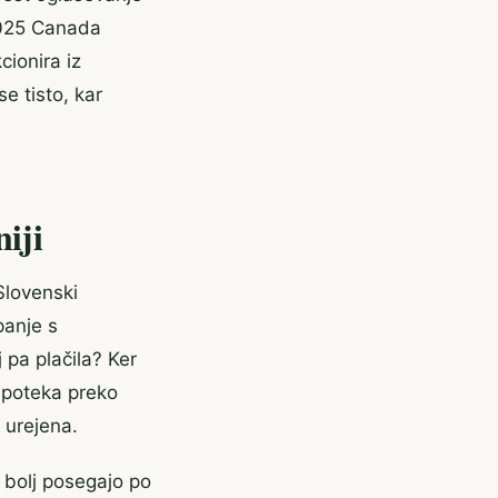
2025 Canada
cionira iz
e tisto, kar
iji
Slovenski
panje s
 pa plačila? Ker
e poteka preko
o urejena.
 bolj posegajo po