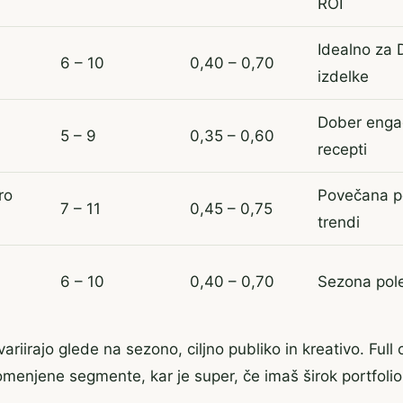
ROI
Idealno za 
6 – 10
0,40 – 0,70
izdelke
Dober enga
a
5 – 9
0,35 – 0,60
recepti
ro
Povečana p
7 – 11
0,45 – 0,75
trendi
6 – 10
0,40 – 0,70
Sezona pole
riirajo glede na sezono, ciljno publiko in kreativo. Full
omenjene segmente, kar je super, če imaš širok portfolio 