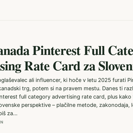
nada Pinterest Full Cat
sing Rate Card za Sloven
oglaševalec ali influencer, ki hoče v letu 2025 furati P
kanadski trg, potem si na pravem mestu. Danes ti raz
erest full category advertising rate card, plus kako 
lovenske perspektive – plačilne metode, zakonodaja, lo
iš za...
IN