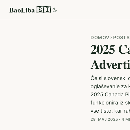
BaoLiba 🇸🇮
DOMOV
POSTS
2025 Ca
Adverti
Če si slovenski 
oglaševanje za 
2025 Canada Pint
funkcionira iz s
vse tisto, kar rab
28. MAJ 2025
·
4 M