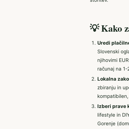
storitev.
💡 Kako za
Uredi plačil
Slovenski ogl
njihovimi EUR
računaj na 1-2
Lokalna zako
zbiranju in u
kompatibilen,
Izberi prave 
lifestyle in 
Gorenje (dom i