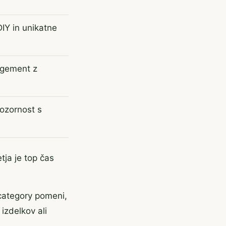
DIY in unikatne
gement z
ozornost s
tja je top čas
 category pomeni,
izdelkov ali