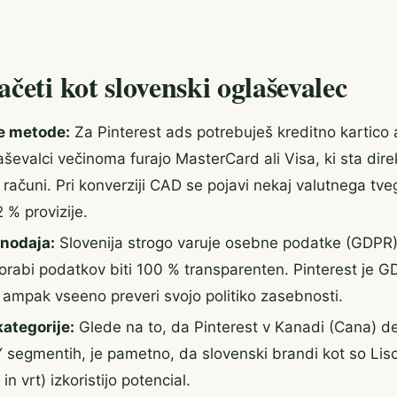
četi kot slovenski oglaševalec
ne metode:
Za Pinterest ads potrebuješ kreditno kartico a
aševalci večinoma furajo MasterCard ali Visa, ki sta dir
 računi. Pri konverziji CAD se pojavi nekaj valutnega tve
 % provizije.
nodaja:
Slovenija strogo varuje osebne podatke (GDPR),
porabi podatkov biti 100 % transparenten. Pinterest je 
 ampak vseeno preveri svojo politiko zasebnosti.
kategorije:
Glede na to, da Pinterest v Kanadi (Cana) d
DIY segmentih, je pametno, da slovenski brandi kot so Lis
n vrt) izkoristijo potencial.