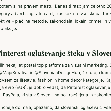
 potem si na pravem mestu. Danes ti razbijam celotno 
tegory advertising rate card, plus kako to vse skupaj funk
tive – plačilne metode, zakonodaja, lokalni primeri in vs
o akcijo.
nterest oglaševanje šteka v Sloven
jih nekaj let postal top platforma za vizualni marketing. 
o @MajaKreativa in @SlovenianDesignHub, že furajo kam
vsem za lifestyle, fashion in home decor kategorije. Kaj
lja evro (EUR), je dobro vedet, da Pinterest oglaševanj
li PayPala, ki sta v Sloveniji najbolj razširjena in zakonit
ančneje do maja, opažamo, da slovenski oglaševalci vse