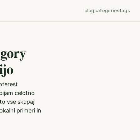
blog
categories
tags
egory
ijo
interest
bijam celotno
to vse skupaj
kalni primeri in