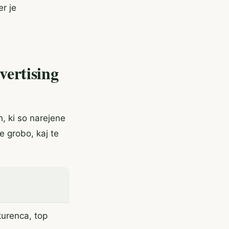
er je
vertising
h, ki so narejene
e grobo, kaj te
urenca, top