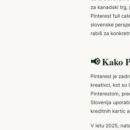
za kanadski trg,
Pinterest full ca
slovenske perspek
rabiš za konkretn
📢 Kako Pi
Pinterest je zadn
kreativci, kot s
Pinterestom, pred
Slovenija uporab
kreditnih kartic a
V letu 2025, nat