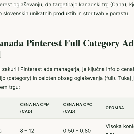
terest oglaševanju, da targetirajo kanadski trg (Cana), kj
 slovenskih unikatnih produktih in storitvah v porastu.
anada Pinterest Full Category Ad
d
že zakurili Pinterest ads managerja, je ključna info o cena
jo (category) in celoten obseg oglaševanja (full). Tukaj j
em trgu:
CENA NA CPM
CENA NA CPC
OPOMBA
(CAD)
(CAD)
Visoka konk
a
8 – 12
0,50 – 0,80