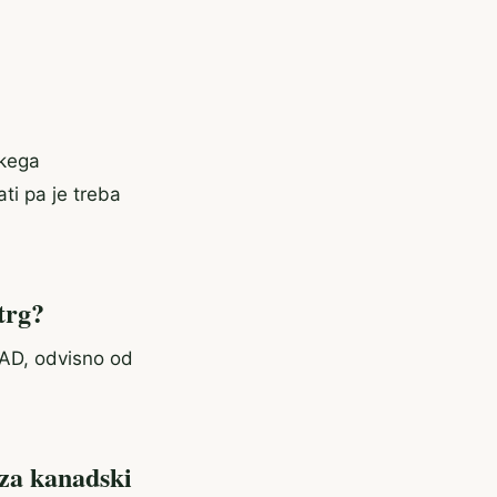
ikega
ti pa je treba
trg?
AD, odvisno od
 za kanadski