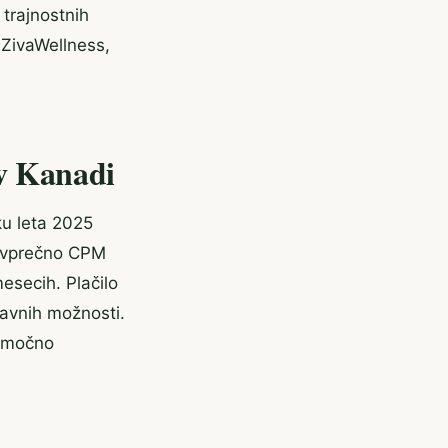
trajnostnih
 @ZivaWellness,
v Kanadi
ku leta 2025
povprečno CPM
esecih. Plačilo
tavnih možnosti.
i močno